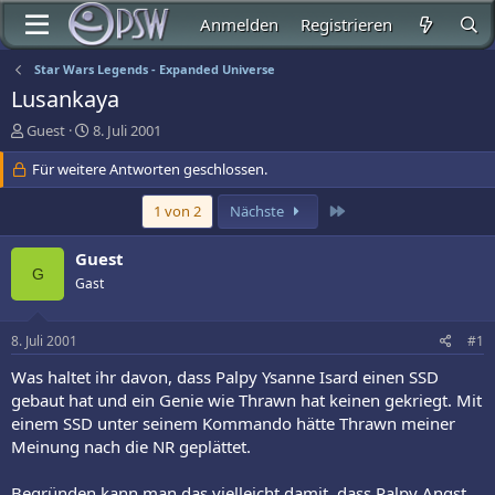
Anmelden
Registrieren
Star Wars Legends - Expanded Universe
Lusankaya
E
E
Guest
8. Juli 2001
r
r
s
Für weitere Antworten geschlossen.
s
t
t
e
e
Letzte
1 von 2
Nächste
l
l
l
l
Guest
e
t
G
Gast
r
a
m
8. Juli 2001
#1
Was haltet ihr davon, dass Palpy Ysanne Isard einen SSD
gebaut hat und ein Genie wie Thrawn hat keinen gekriegt. Mit
einem SSD unter seinem Kommando hätte Thrawn meiner
Meinung nach die NR geplättet.
Begründen kann man das vielleicht damit, dass Palpy Angst