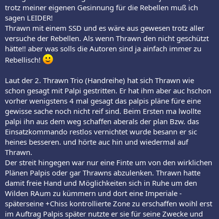
trotz meiner eigenen Gesinnung für die Rebellen muß ich
sagen LEIDER!
Thrawn mit einem SSD und es wäre aus gewesen trotz aller
versuche der Rebellen. Als wenn Thrawn den nicht geschützt
hätte!! aber was solls die Autoren sind ja ainfach immer zu
Rebellisch!
Laut der 2. Thrawn Trio (Handreihe) hat sich Thrawn wie
schon gesagt mit Palpi gestritten. Er hat ihm aber auc hschon
vorher wenigstens 4 mal gesagt das palpis pläne füre eine
gewisse sache noch nicht reif sind. Beim Ersten ma lwollte
palpi ihn aus dem weg schaffen aberals der plan Bzw. das
Einsatzkommando restlos vernichtet wurde besann er sic
heines besseren. und hörte auc hin und wiedermal auf
Thrawn.
Der streit hingegen war nur eine Finte um von den wirklichen
Plänen Palpis oder gar Thrawns abzulenken. Thrawn hatte
damit freie Hand und Möglichkeiten sich in Ruhe um den
Wilden RAum zu kümmern und dort eine Imperiale -
späterseine +Chiss kontrollierte Zone zu erschaffen woihl erst
im Auftrag Palpis später nutzte er sie für seine Zwecke und