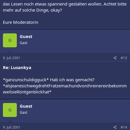
das Lesen noch etwas spannend gestalten wollen. Achtet bitte
mehr auf solche Dinge, okay?
Eure Moderatorin
Guest
G
Gast
9. Juli 2001
#13
Re: Lusankya
*ganzunschuldigguck* Hab ich was gemacht?
*alsJeanesichwegdrehtFratzemachundvonihreinereinbekomm
weilsieRöntgenblickhat*
Guest
G
Gast
9. Juli 2001
#14