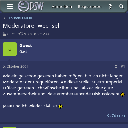
Anmelden
Registrieren
Episode I bis III
Moderatorenwechsel
E
E
Guest
5. Oktober 2001
r
r
s
s
Guest
t
t
G
Gast
e
e
l
l
l
l
5. Oktober 2001
#1
e
t
r
a
Wie einige schon gesehen haben mögen, bin ich nicht länger
m
Moderator der Prequelforen. An diese Stelle ist jetzt Imperial
Officer getreten. Ich wünsche ihm und Tai-Zec eine gute
Zusammenarbeit und viele atemberaubende Diskussionen!
Jaaa! Endlich wieder Zivilist!
Zitieren