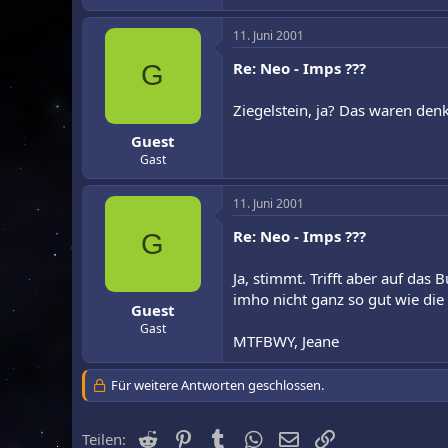
11. Juni 2001
Re: Neo - Imps ???
G
Ziegelstein, ja? Das waren den
Guest
Gast
11. Juni 2001
Re: Neo - Imps ???
G
Ja, stimmt. Trifft aber auf das 
imho nicht ganz so gut wie die
Guest
Gast
MTFBWY, Jeane
Für weitere Antworten geschlossen.
Reddit
Pinterest
Tumblr
WhatsApp
E-Mail
Link
Teilen: