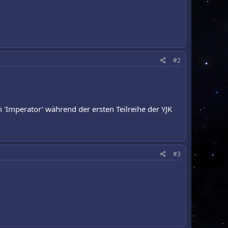
#2
 'Imperator' während der ersten Teilreihe der YJK
#3