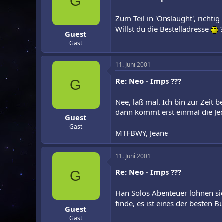
G
Zum Teil in 'Onslaught', richtig v
Willst du die Bestelladresse
Guest
Gast
11. Juni 2001
Re: Neo - Imps ???
G
Nee, laß mal. Ich bin zur Zeit
dann kommt erst einmal die Je
Guest
Gast
MTFBWY, Jeane
11. Juni 2001
Re: Neo - Imps ???
G
Han Solos Abenteuer lohnen si
finde, es ist eines der besten B
Guest
Gast