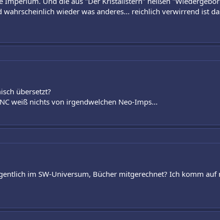
te Imperium. Und die aus "Der Kristallstern" heißen "Wiedergeb
d wahrscheinlich wieder was anderes... reichlich verwirrend ist
isch übersetzt?
NC weiß nichts von irgendwelchen Neo-Imps...
 eigentlich im SW-Universum, Bücher mitgerechnet? Ich komm auf