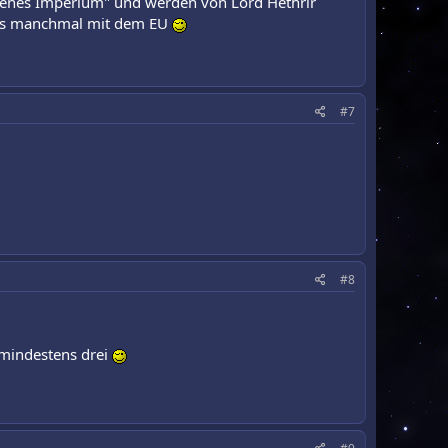
orenes Imperium" und werden von Lord Hethrir
 das manchmal mit dem EU
#7
#8
 mindestens drei