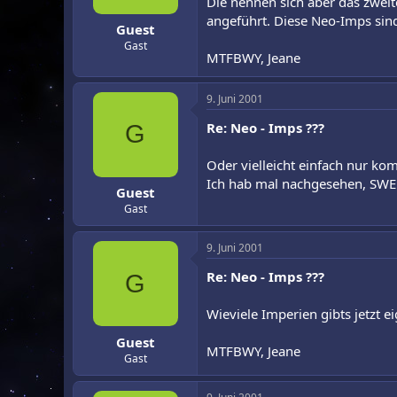
Die nennen sich aber das zwei
angeführt. Diese Neo-Imps sin
Guest
Gast
MTFBWY, Jeane
9. Juni 2001
Re: Neo - Imps ???
G
Oder vielleicht einfach nur kom
Ich hab mal nachgesehen, SWE
Guest
Gast
9. Juni 2001
Re: Neo - Imps ???
G
Wieviele Imperien gibts jetzt
Guest
MTFBWY, Jeane
Gast