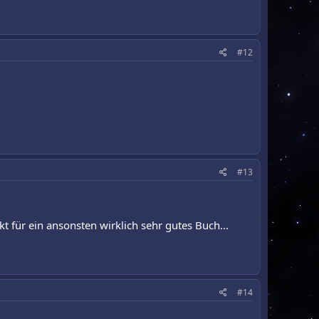
#12
#13
t für ein ansonsten wirklich sehr gutes Buch...
#14