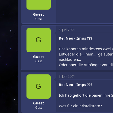
r
a
m
Guest
Gast
8. Juni 2001
Re: Neo - Imps ???
G
Das könnten mindestens zwei 
Entweder die... hem... 'geläute
Guest
nachlaufen...
Gast
Oder aber die Anhänger von dies
8. Juni 2001
Re: Neo - Imps ???
G
Ich hab gehört die bauen ihre S
Guest
Was für ein Kristallstern?
Gast