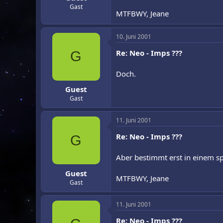
Gast
MTFBWY, Jeane
10. Juni 2001
Re: Neo - Imps ???
G
Doch.
Guest
Gast
11. Juni 2001
Re: Neo - Imps ???
G
Aber bestimmt erst in einem spä
Guest
MTFBWY, Jeane
Gast
11. Juni 2001
Re: Neo - Imps ???