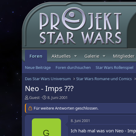
Foren
Aktuelles
Galerie
Mitglieder
Neue Beiträge
Foren durchsuchen
Star Wars Rollenspiel
Das Star Wars Universum
Star Wars Romane und Comics
Neo - Imps ???
E
E
Guest
8. Juni 2001
r
r
s
Für weitere Antworten geschlossen.
s
t
t
e
e
8. Juni 2001
l
l
l
l
Ich hab mal was von Neo - Impe
G
e
t