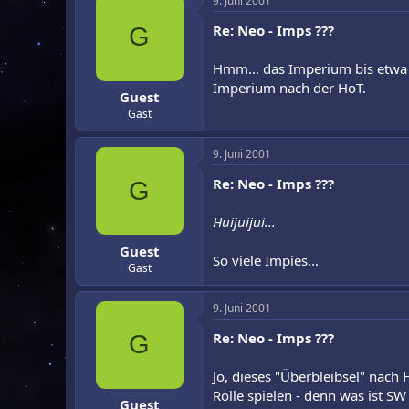
9. Juni 2001
Re: Neo - Imps ???
G
Hmm... das Imperium bis etwa '
Imperium nach der HoT.
Guest
Gast
9. Juni 2001
Re: Neo - Imps ???
G
Huijuijui...
Guest
So viele Impies...
Gast
9. Juni 2001
Re: Neo - Imps ???
G
Jo, dieses "Überbleibsel" nach
Rolle spielen - denn was ist 
Guest