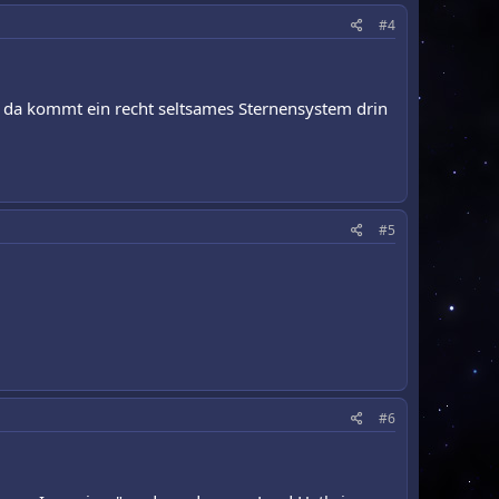
#4
d da kommt ein recht seltsames Sternensystem drin
#5
#6