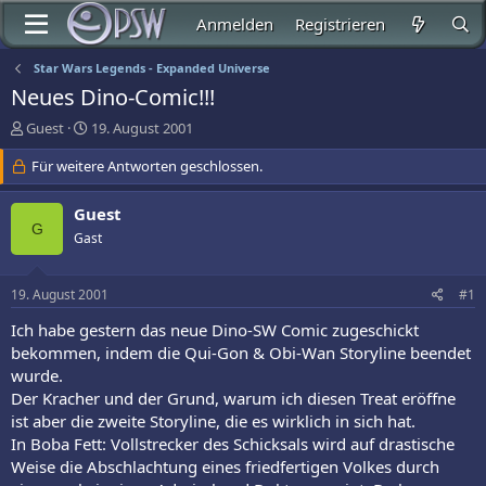
Anmelden
Registrieren
Star Wars Legends - Expanded Universe
Neues Dino-Comic!!!
E
E
Guest
19. August 2001
r
r
s
Für weitere Antworten geschlossen.
s
t
t
e
e
Guest
l
l
G
Gast
l
l
e
t
r
a
19. August 2001
#1
m
Ich habe gestern das neue Dino-SW Comic zugeschickt
bekommen, indem die Qui-Gon & Obi-Wan Storyline beendet
wurde.
Der Kracher und der Grund, warum ich diesen Treat eröffne
ist aber die zweite Storyline, die es wirklich in sich hat.
In Boba Fett: Vollstrecker des Schicksals wird auf drastische
Weise die Abschlachtung eines friedfertigen Volkes durch