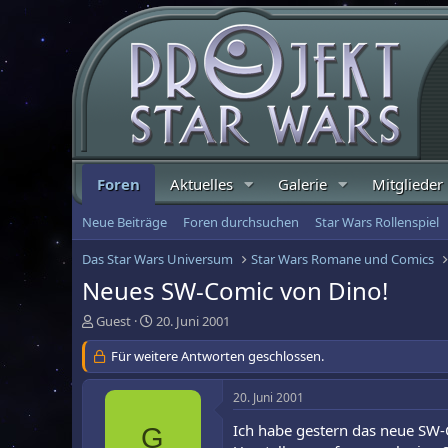
Foren
Aktuelles
Galerie
Mitglieder
Neue Beiträge
Foren durchsuchen
Star Wars Rollenspiel
Das Star Wars Universum
Star Wars Romane und Comics
Neues SW-Comic von Dino!
E
E
Guest
20. Juni 2001
r
r
s
Für weitere Antworten geschlossen.
s
t
t
e
e
20. Juni 2001
l
l
l
l
Ich habe gestern das neue SW-
G
e
t