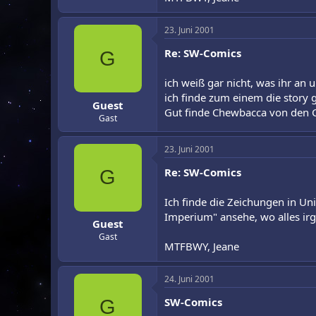
23. Juni 2001
Re: SW-Comics
G
ich weiß gar nicht, was ihr an u
ich finde zum einem die story g
Guest
Gut finde Chewbacca von den Co
Gast
23. Juni 2001
Re: SW-Comics
G
Ich finde die Zeichungen in Un
Imperium" ansehe, wo alles irg
Guest
Gast
MTFBWY, Jeane
24. Juni 2001
SW-Comics
G