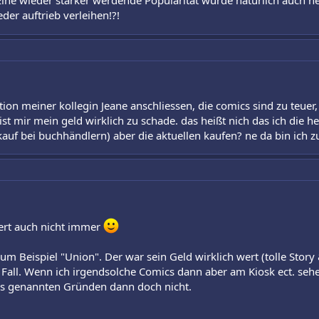
. Eine wieder stärker werdende Popularität würde natürlich auch h
r auftrieb verleihen!?!
on meiner kollegin Jeane anschliessen, die comics sind zu teuer, 
ist mir mein geld wirklich zu schade. das heißt nich das ich die h
f bei buchhändlern) aber die aktuellen kaufen? ne da bin ich zu
iert auch nicht immer
um Beispiel "Union". Der war sein Geld wirklich wert (tolle Story 
r Fall. Wenn ich irgendsolche Comics dann aber am Kiosk ect. sehe, 
aus genannten Gründen dann doch nicht.