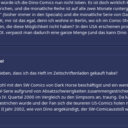
 würde ich die Dino-Comics nun nicht loben. Es ist doch wirklich
trichen, und die monatliche Reihe ist auf alle zwei Monate runterg
s" (bisher immer in den Specials) und die monatliche Serie von Dar
 OK, mir ist das egal, denn ich wohne in Berlin, wo ich im Comic-
en, die diese Möglichkeit nicht haben? In den USA erscheinen pr
Dt. verpasst man dadurch eine ganze Menge (und das kann Dino 
o!
eben, dass ich das Heft im Zeitschriftenladen gekauft habe?
ohl mit den SW Comics von Dark Horse beschäftigst und ein wen
-Serie aufgrund von Absatzschwierigkeiten zusammengestrichen
 IV. Quartal 2000 im Vergleich zu den Simpsons an, traurig. Da ka
strichen wurde und der Fan sich die teureren US-Comics holen 
e II Jahr 2002, wie von Dino angekündigt, der SW-Comicausstoß w