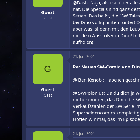
@Dash: Naja, also so über alles
hat. Die Specials sind ganz ges
Guest
Serien. Das heißt, die "SW Tale
Gast
bei Dino völlig hinten runter!
aber was ist denn mit den Leut
mit dem Ausstoß von Dino! In 
aufholen).
21. Juni 2001
Re: Neues SW-Comic von Din
G
@ Ben Kenobi: Habe ich geschri
Guest
@ SWPolonius: Da du dich ja w
Gast
mitbekommen, das Dino die SW
Verkaufszahlen der SW Serie im
Superheldencomics komplett ge
Hoffen wir mal, das im Episod
21. Juni 2001