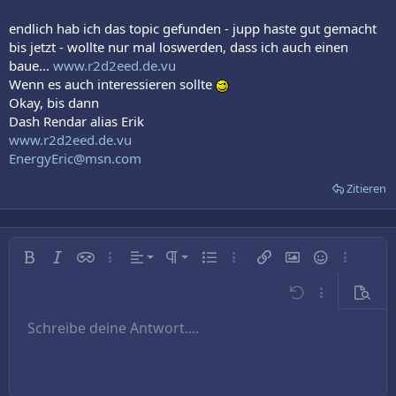
endlich hab ich das topic gefunden - jupp haste gut gemacht
bis jetzt - wollte nur mal loswerden, dass ich auch einen
baue...
www.r2d2eed.de.vu
Wenn es auch interessieren sollte
Okay, bis dann
Dash Rendar alias Erik
www.r2d2eed.de.vu
EnergyEric@msn.com
Zitieren
Linksbündig
Normal
Fett
Kursiv
Inline-Spoiler
Weitere…
Ausrichtung
Absatzformatierung
Ungeordnete Liste
Weitere…
Link einfügen
Bild einfügen
Smileys
Weitere…
Zentriert
Überschrift 1
Rückgängig
Weitere…
Vorsch
Rechtsbündig
Schreibe deine Antwort....
Überschrift 2
9
Entwurf speichern
Arial
Schriftgröße
Nummerierte Liste
Zitat
Wiederholen
Medien
BBCode umschalten
Textfarbe
Tabelle einfügen
Formatierung entfernen
Schriftfamilie
Horizontale Linie einfügen
Entwürfe
Durchgestrichen
Spoiler
Unterstrichen
Code
Inline-Code
Text ausrichten
10
Entwurf löschen
Book Antiqua
Überschrift 3
12
Courier New