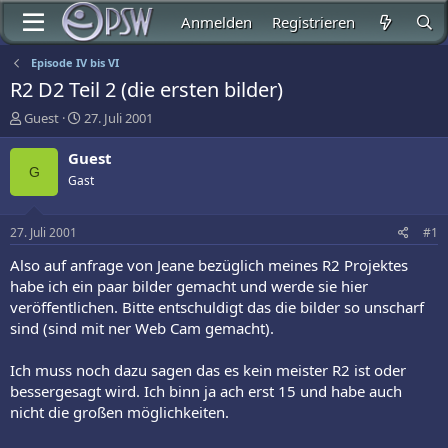
Anmelden
Registrieren
Episode IV bis VI
R2 D2 Teil 2 (die ersten bilder)
E
E
Guest
27. Juli 2001
r
r
s
s
Guest
t
t
G
Gast
e
e
l
l
l
l
27. Juli 2001
#1
e
t
r
a
Also auf anfrage von Jeane bezüglich meines R2 Projektes
m
habe ich ein paar bilder gemacht und werde sie hier
veröffentlichen. Bitte entschuldigt das die bilder so unscharf
sind (sind mit ner Web Cam gemacht).
Ich muss noch dazu sagen das es kein meister R2 ist oder
bessergesagt wird. Ich binn ja ach erst 15 und habe auch
nicht die großen möglichkeiten.