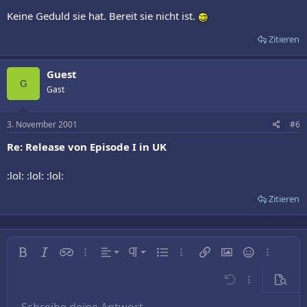
Keine Geduld sie hat. Bereit sie nicht ist.
Zitieren
Guest
G
Gast
3. November 2001
#6
Re: Release von Episode I in UK
:lol: :lol: :lol:
Zitieren
Linksbündig
Normal
Fett
Kursiv
Inline-Spoiler
Weitere…
Ausrichtung
Absatzformatierung
Ungeordnete Liste
Weitere…
Link einfügen
Bild einfügen
Smileys
Weitere…
Zentriert
Überschrift 1
Rückgängig
Weitere…
Vorsch
Rechtsbündig