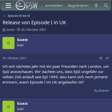
Anmelden
Registrieren
Episode IV bis VI
Release von Episode I in UK
E
E
Guest
30. Oktober 2001
r
r
s
s
Guest
t
t
G
Gast
e
e
l
l
l
l
30. Oktober 2001
#1
e
t
r
a
Ich will nächstes Jahr mit ein paar Freunden nach London, um
m
EpII anzuschauen. Wir dachten uns, dass EpII ungefähr zur
selben Zeit anläuft wie EpI 1999, also kann sich noch jemand
erinnern, wann Episode I im UK angelaufen ist?
Zitieren
Guest
G
Gast