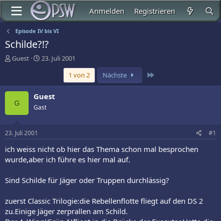
Anmelden
Registrieren
Episode IV bis VI
Schilde?!?
E
E
Guest
23. Juli 2001
r
r
Letzte
1 von 2
Nächste
s
s
t
t
e
e
Guest
l
l
G
Gast
l
l
e
t
r
a
23. Juli 2001
#1
m
ich weiss nicht ob hier das Thema schon mal besprochen
wurde,aber ich führe es hier mal auf.
Sind Schilde für Jäger oder Truppen durchlässig?
zuerst Classic Trilogie:die Rebellenflotte fliegt auf den DS 2
zu.Einige Jäger zerprallen am Schild.