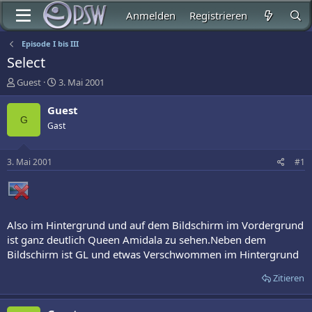
Anmelden
Registrieren
Episode I bis III
Select
E
E
Guest
3. Mai 2001
r
r
s
s
Guest
t
t
G
Gast
e
e
l
l
l
l
3. Mai 2001
#1
e
t
r
a
m
Also im Hintergrund und auf dem Bildschirm im Vordergrund
ist ganz deutlich Queen Amidala zu sehen.Neben dem
Bildschirm ist GL und etwas Verschwommen im Hintergrund
Zitieren