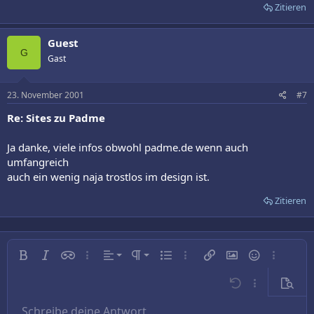
Zitieren
Guest
G
Gast
23. November 2001
#7
Re: Sites zu Padme
Ja danke, viele infos obwohl padme.de wenn auch
umfangreich
auch ein wenig naja trostlos im design ist.
Zitieren
Linksbündig
Normal
Fett
Kursiv
Inline-Spoiler
Weitere…
Ausrichtung
Absatzformatierung
Ungeordnete Liste
Weitere…
Link einfügen
Bild einfügen
Smileys
Weitere…
Zentriert
Überschrift 1
Rückgängig
Weitere…
Vorsch
Rechtsbündig
Schreibe deine Antwort....
Überschrift 2
9
Entwurf speichern
Arial
Schriftgröße
Nummerierte Liste
Zitat
Wiederholen
Medien
BBCode umschalten
Textfarbe
Tabelle einfügen
Formatierung entfernen
Schriftfamilie
Horizontale Linie einfügen
Entwürfe
Durchgestrichen
Spoiler
Unterstrichen
Code
Inline-Code