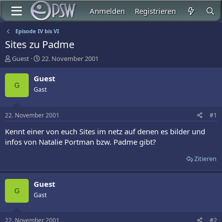
Anmelden
Registrieren
Episode IV bis VI
Sites zu Padme
E
E
Guest
22. November 2001
r
r
s
s
Guest
t
t
G
Gast
e
e
l
l
l
l
22. November 2001
#1
e
t
r
a
Kennt einer von euch Sites im netz auf denen es bilder und
m
infos von Natalie Portman bzw. Padme gibt?
Zitieren
Guest
G
Gast
22. November 2001
#2