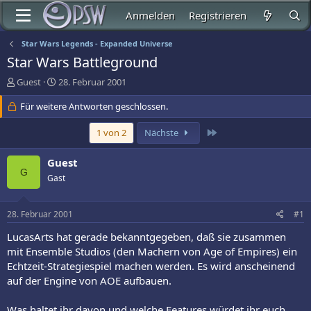
Anmelden
Registrieren
Star Wars Legends - Expanded Universe
Star Wars Battleground
E
E
Guest
28. Februar 2001
r
r
s
Für weitere Antworten geschlossen.
s
t
t
e
e
Letzte
1 von 2
Nächste
l
l
l
l
Guest
e
t
G
Gast
r
a
m
28. Februar 2001
#1
LucasArts hat gerade bekanntgegeben, daß sie zusammen
mit Ensemble Studios (den Machern von Age of Empires) ein
Echtzeit-Strategiespiel machen werden. Es wird anscheinend
auf der Engine von AOE aufbauen.
Was haltet ihr davon und welche Features würdet ihr euch