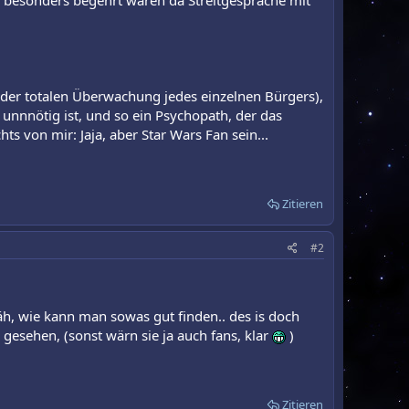
. besonders begehrt wären da Streitgespräche mit
 der totalen Überwachung jedes einzelnen Bürgers),
 unnnötig ist, und so ein Psychopath, der das
chts von mir: Jaja, aber Star Wars Fan sein...
.
Zitieren
#2
 äh, wie kann man sowas gut finden.. des is doch
 gesehen, (sonst wärn sie ja auch fans, klar
)
Zitieren