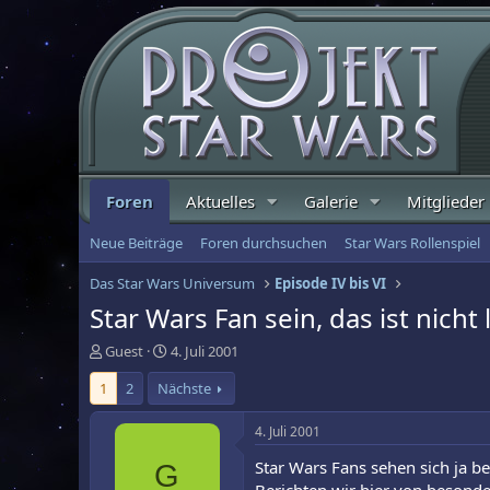
Foren
Aktuelles
Galerie
Mitglieder
Neue Beiträge
Foren durchsuchen
Star Wars Rollenspiel
Das Star Wars Universum
Episode IV bis VI
Star Wars Fan sein, das ist nicht 
E
E
Guest
4. Juli 2001
r
r
1
2
Nächste
s
s
t
t
e
e
4. Juli 2001
l
l
Star Wars Fans sehen sich ja be
G
l
l
e
t