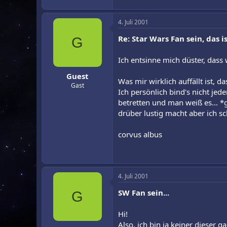
4. Juli 2001
Re: Star Wars Fan sein, das is
G
Ich entsinne mich düster, dass 
Guest
Was mir wirklich auffällt ist,
Gast
Ich persönlich bind's nicht jed
betretten und man weiß es... *
drüber lustig macht aber ich s
corvus albus
4. Juli 2001
SW Fan sein...
G
Hi!
Also, ich bin ja keiner dieser