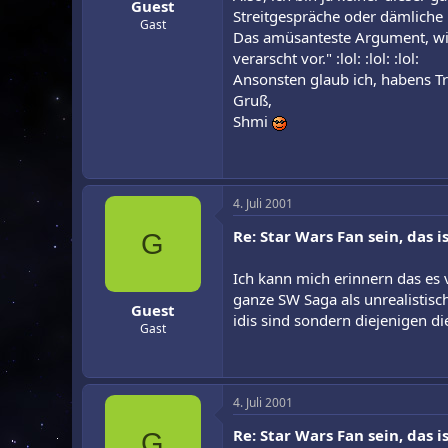
Guest
Streitgespräche oder dämliche
Gast
Das amüsanteste Argument, wies
verarscht vor." :lol: :lol: :lol:
Ansonsten glaub ich, habens Tr
Gruß,
Shmi
4. Juli 2001
Re: Star Wars Fan sein, das is
G
Ich kann mich erinnern das es 
ganze SW Saga als unrealistis
Guest
idis sind sondern diejenigen d
Gast
4. Juli 2001
Re: Star Wars Fan sein, das is
G