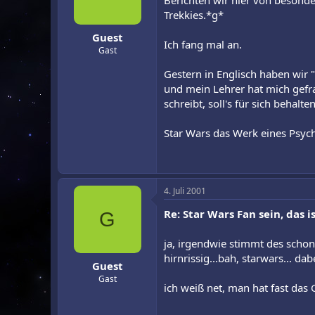
Berichten wir hier von besonde
r
a
Trekkies.*g*
m
Guest
Ich fang mal an.
Gast
Gestern in Englisch haben wir 
und mein Lehrer hat mich gefra
schreibt, soll's für sich behalte
Star Wars das Werk eines Psych
4. Juli 2001
Re: Star Wars Fan sein, das is
G
ja, irgendwie stimmt des schon!
hirnrissig...bah, starwars... d
Guest
Gast
ich weiß net, man hat fast das