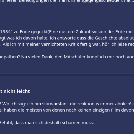
rs fiesen Beleidigungen die man uns entgegengeschleudert hat..
"1984" zu Ende geguckt(Eine düstere Zukunftsvision der Erde mit
gt was ich davon halte. Ich antworte dass die Geschichte absolut
n. Als ich mit meiner vernichteten Kritik fertig war, hör ich leise re
opathen? Na vielen Dank, den Mitschüler knöpf ich mir noch vor
t nicht leicht
 Wo ich sag: ich bin starwarsfan...die reaktion is immer ähnlich!
abei haben die meisten von denen noch keinen einzigen Film davon
 Gefühl, dass man sich deshalb schämen muss.