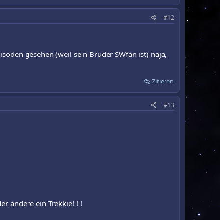
#12
pisoden gesehen (weil sein Bruder SWfan ist) naja,
Zitieren
#13
r andere ein Trekkie! ! !