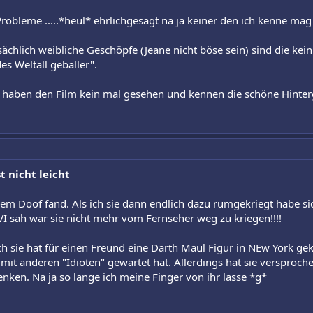
Probleme .....*heul* ehrlichgesagt na ja keiner den ich kenne mag
tsächlich weibliche Geschöpfe (Jeane nicht böse sein) sind die k
es Weltall geballer".
ie haben den Film kein mal gesehen und kennen die schöne Hintergr
t nicht leicht
trem Doof fand. Als ich sie dann endlich dazu rumgekriegt habe si
 VI sah war sie nicht mehr vom Fernseher weg zu kriegen!!!!
ch sie hat für einen Freund eine Darth Maul Figur in NEw York gek
it anderen "Idioten" gewartet hat. Allerdings hat sie versprochen
enken. Na ja so lange ich meine Finger von ihr lasse *g*