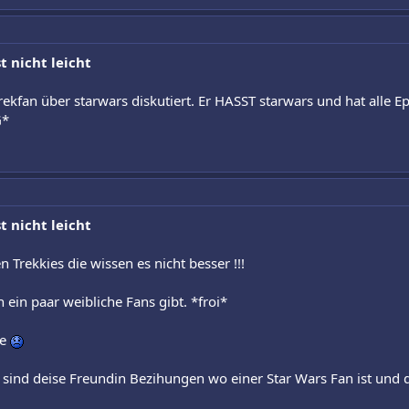
t nicht leicht
ekfan über starwars diskutiert. Er HASST starwars und hat alle E
G*
t nicht leicht
 Trekkies die wissen es nicht besser !!!
h ein paar weibliche Fans gibt. *froi*
he
 sind deise Freundin Bezihungen wo einer Star Wars Fan ist und de