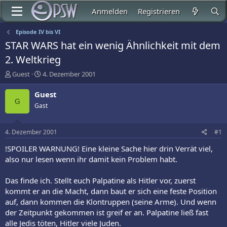
Anmelden
Registrieren
Episode IV bis VI
STAR WARS hat ein wenig Ähnlichkeit mit dem
2. Weltkrieg
E
E
Guest
4. Dezember 2001
r
r
s
s
Guest
t
t
G
Gast
e
e
l
l
l
l
4. Dezember 2001
#1
e
t
r
a
!SPOILER WARNUNG! Eine kleine Sache hier drin Verrät viel,
m
also nur lesen wenn ihr damit kein Problem habt.
Das finde ich. Stellt euch Palpatine als Hitler vor, zuerst
kommt er an die Macht, dann baut er sich eine feste Position
auf, dann kommen die Klontruppen (seine Arme). Und wenn
der Zeitpunkt gekommen ist greif er an. Palpatine ließ fast
alle Jedis töten, Hitler viele Juden.