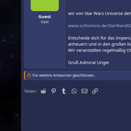
r
a
m
wir von Star Wars Universe dem
Guest
Gast
www.scifionline.de/StarWarsRS
Entscheide dich für das Imperi
anheuern und in den großen Ka
Wir veranstalten regelmäßig Of
Gruß Admiral Unger
Für weitere Antworten geschlossen.
Reddit
Pinterest
Tumblr
WhatsApp
E-Mail
Link
Teilen: