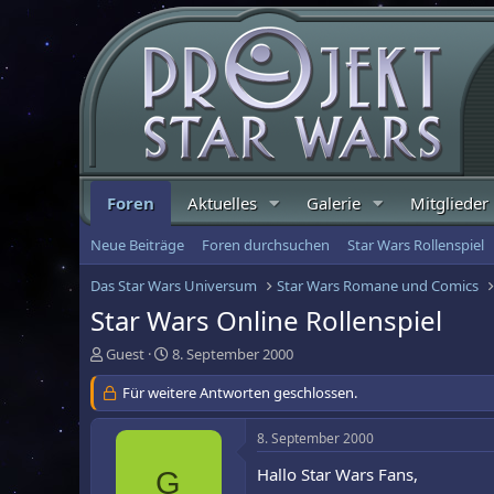
Foren
Aktuelles
Galerie
Mitglieder
Neue Beiträge
Foren durchsuchen
Star Wars Rollenspiel
Das Star Wars Universum
Star Wars Romane und Comics
Star Wars Online Rollenspiel
E
E
Guest
8. September 2000
r
r
s
Für weitere Antworten geschlossen.
s
t
t
e
e
8. September 2000
l
l
l
l
Hallo Star Wars Fans,
G
e
t