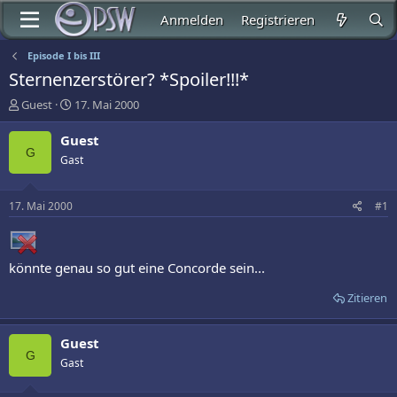
Anmelden
Registrieren
Episode I bis III
Sternenzerstörer? *Spoiler!!!*
E
E
Guest
17. Mai 2000
r
r
s
s
Guest
t
t
G
Gast
e
e
l
l
l
l
17. Mai 2000
#1
e
t
r
a
m
könnte genau so gut eine Concorde sein...
Zitieren
Guest
G
Gast