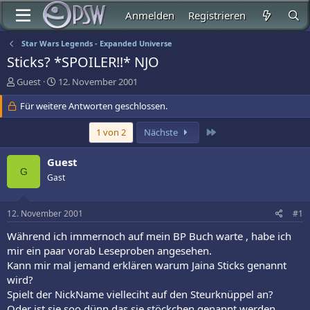
Anmelden
Registrieren
Star Wars Legends - Expanded Universe
Sticks? *SPOILER!!* NJO
E
E
Guest
12. November 2001
r
r
s
Für weitere Antworten geschlossen.
s
t
t
e
e
Letzte
1 von 2
Nächste
l
l
l
l
Guest
e
t
G
Gast
r
a
m
12. November 2001
#1
Während ich immernoch auf mein BP Buch warte , habe ich
mir ein paar vorab Leseproben angesehen.
Kann mir mal jemand erklären warum Jaina Sticks genannt
wird?
Spielt der NickName vielleciht auf den Steurknüppel an?
Oder ist sie soo dünn das sie stöckchen genannt werden