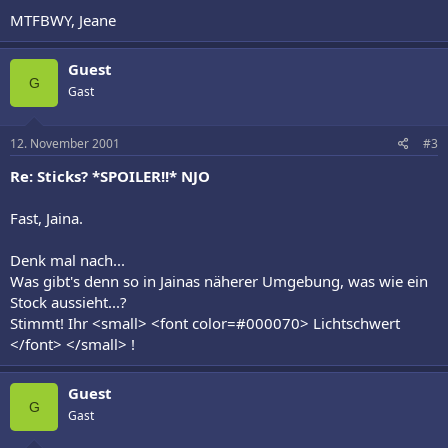
MTFBWY, Jeane
Guest
G
Gast
12. November 2001
#3
Re: Sticks? *SPOILER!!* NJO
Fast, Jaina.
Denk mal nach...
Was gibt's denn so in Jainas näherer Umgebung, was wie ein
Stock aussieht...?
Stimmt! Ihr <small> <font color=#000070> Lichtschwert
</font> </small> !
Guest
G
Gast