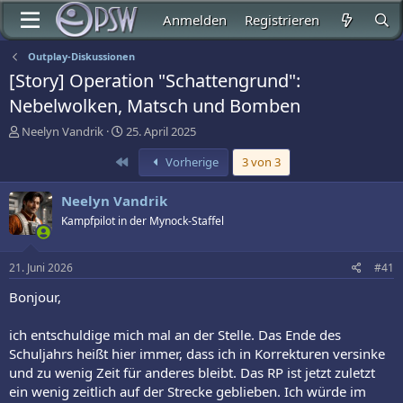
Anmelden
Registrieren
Outplay-Diskussionen
[Story] Operation "Schattengrund":
Nebelwolken, Matsch und Bomben
E
E
Neelyn Vandrik
25. April 2025
r
r
Erste
Vorherige
3 von 3
s
s
t
t
e
e
Neelyn Vandrik
l
l
Kampfpilot in der Mynock-Staffel
l
l
e
t
r
a
21. Juni 2026
#41
m
Bonjour,
ich entschuldige mich mal an der Stelle. Das Ende des
Schuljahrs heißt hier immer, dass ich in Korrekturen versinke
und zu wenig Zeit für anderes bleibt. Das RP ist jetzt zuletzt
ein wenig zeitlich auf der Strecke geblieben. Ich würde im