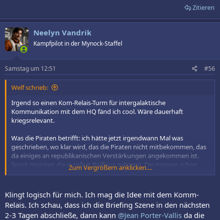
Zitieren
Neelyn Vandrik
Kampfpilot in der Mynock-Staffel
Samstag um 12:51
#56
Welf schrieb:
Irgend so einen Kom-Relais-Turm für intergalaktische
Kommunikation mit dem HQ fänd ich cool. Wäre dauerhaft
kriegsrelevant.
Was die Piraten betrifft: ich hätte jetzt irgendwann Mal was
geschrieben, wo klar wird, das die Piraten nicht mitbekommen, das
da einiges an republikanischen Verstärkungen angekommen ist.
Sonst müssten die ja sofort Reißaus nehmen. Die müssen schon
Zum Vergrößern anklicken....
weiter denken, das die noch eine Chance haben. Und das wieder
Krieg herrscht, bekommen die ja auch nicht mit.
Klingt logisch für mich. Ich mag die Idee mit dem Komm-
Relais. Ich schau, dass ich die Briefing Szene in den nächsten
2-3 Tagen abschließe, dann kann
@Jean Porter-Vallis
da die