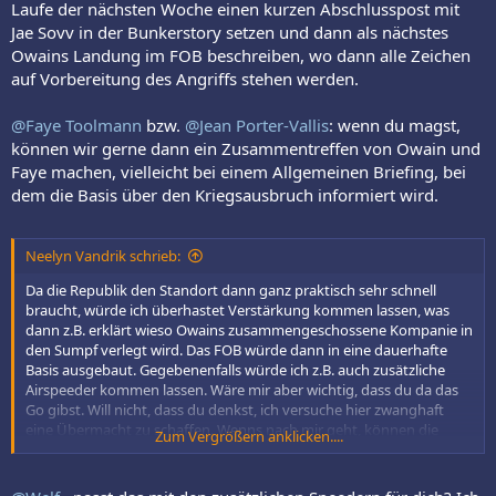
Laufe der nächsten Woche einen kurzen Abschlusspost mit
Jae Sovv in der Bunkerstory setzen und dann als nächstes
Owains Landung im FOB beschreiben, wo dann alle Zeichen
auf Vorbereitung des Angriffs stehen werden.
@Faye Toolmann
bzw.
@Jean Porter-Vallis
: wenn du magst,
können wir gerne dann ein Zusammentreffen von Owain und
Faye machen, vielleicht bei einem Allgemeinen Briefing, bei
dem die Basis über den Kriegsausbruch informiert wird.
Neelyn Vandrik schrieb:
Da die Republik den Standort dann ganz praktisch sehr schnell
braucht, würde ich überhastet Verstärkung kommen lassen, was
dann z.B. erklärt wieso Owains zusammengeschossene Kompanie in
den Sumpf verlegt wird. Das FOB würde dann in eine dauerhafte
Basis ausgebaut. Gegebenenfalls würde ich z.B. auch zusätzliche
Airspeeder kommen lassen. Wäre mir aber wichtig, dass du da das
Go gibst. Will nicht, dass du denkst, ich versuche hier zwanghaft
eine Übermacht zu schaffen. Wenns nach mir geht, können die
Zum Vergrößern anklicken....
Piraten auch gerne mit ihrem Prototypen davonkommen, denn im
Endeffekt gehts jetzt mit Kriegsausbruch für die Republik um eine
verlässliche Basis und weniger um die Kriminalität.