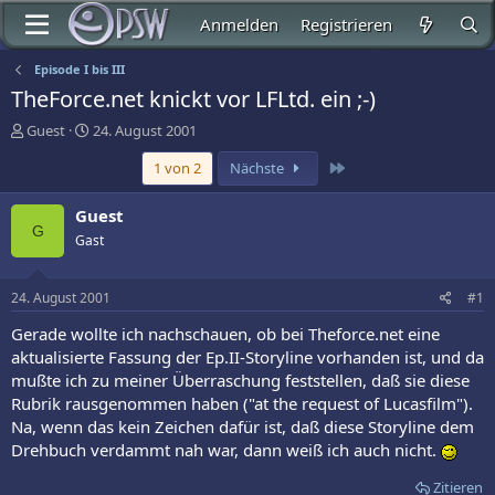
Anmelden
Registrieren
Episode I bis III
TheForce.net knickt vor LFLtd. ein ;-)
E
E
Guest
24. August 2001
r
r
Letzte
1 von 2
Nächste
s
s
t
t
e
e
Guest
l
l
G
Gast
l
l
e
t
r
a
24. August 2001
#1
m
Gerade wollte ich nachschauen, ob bei Theforce.net eine
aktualisierte Fassung der Ep.II-Storyline vorhanden ist, und da
mußte ich zu meiner Überraschung feststellen, daß sie diese
Rubrik rausgenommen haben ("at the request of Lucasfilm").
Na, wenn das kein Zeichen dafür ist, daß diese Storyline dem
Drehbuch verdammt nah war, dann weiß ich auch nicht.
Zitieren