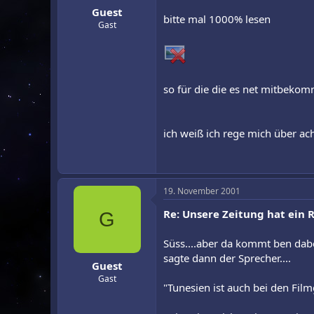
Guest
r
a
bitte mal 1000% lesen
m
Gast
so für die die es net mitbeko
ich weiß ich rege mich über ac
19. November 2001
Re: Unsere Zeitung hat ein Ra
G
Süss....aber da kommt ben dab
sagte dann der Sprecher....
Guest
Gast
"Tunesien ist auch bei den Fil