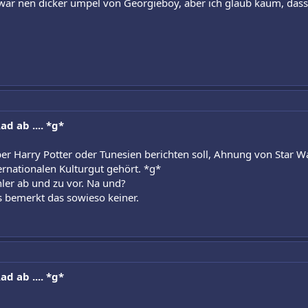
s zwar nen dicker umpel von Georgieboy, aber ich glaub kaum, das
d ab .... *g*
er Harry Potter oder Tunesien berichten soll, Ahnung von Star W
rnationalen Kulturgut gehört. *g*
er ab und zu vor. Na und?
s bemerkt das sowieso keiner.
d ab .... *g*