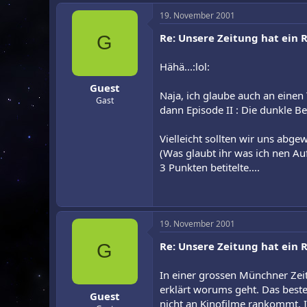
19. November 2001
Re: Unsere Zeitung hat ein Ra
G
Hähä...:lol:
Guest
Naja, ich glaube auch an einen 
Gast
dann Episode II : Die dunkle B
Vielleicht sollten wir uns abge
(Was glaubt ihr was ich nen Au
3 Punkten betitelte....
19. November 2001
Re: Unsere Zeitung hat ein Ra
G
In einer grossen Münchner Zeit
erklärt worums geht. Das beste 
Guest
nicht an Kinofilme rankommt. I