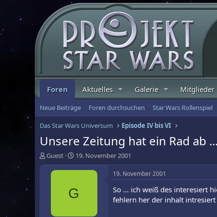
Foren
Aktuelles
Galerie
Mitglieder
Neue Beiträge
Foren durchsuchen
Star Wars Rollenspiel
Das Star Wars Universum
Episode IV bis VI
Unsere Zeitung hat ein Rad ab ...
E
E
Guest
19. November 2001
r
r
s
s
19. November 2001
t
t
So ... ich weiß des interesiert
G
e
e
l
l
fehlern her der inhalt intresier
l
l
e
t