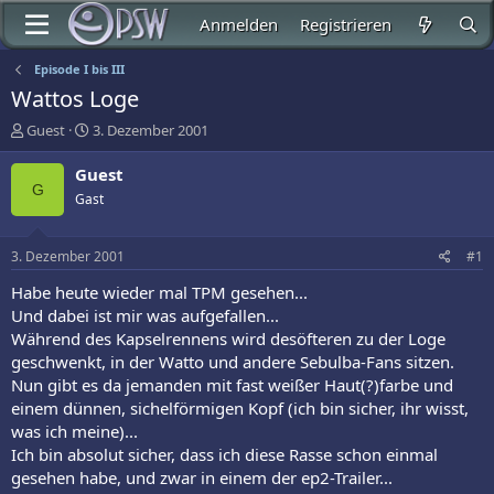
Anmelden
Registrieren
Episode I bis III
Wattos Loge
E
E
Guest
3. Dezember 2001
r
r
s
s
Guest
t
t
G
Gast
e
e
l
l
l
l
3. Dezember 2001
#1
e
t
r
a
Habe heute wieder mal TPM gesehen...
m
Und dabei ist mir was aufgefallen...
Während des Kapselrennens wird desöfteren zu der Loge
geschwenkt, in der Watto und andere Sebulba-Fans sitzen.
Nun gibt es da jemanden mit fast weißer Haut(?)farbe und
einem dünnen, sichelförmigen Kopf (ich bin sicher, ihr wisst,
was ich meine)...
Ich bin absolut sicher, dass ich diese Rasse schon einmal
gesehen habe, und zwar in einem der ep2-Trailer...