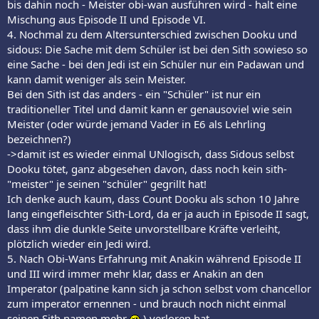
bis dahin noch - Meister obi-wan ausführen wird - halt eine
Mischung aus Episode II und Episode VI.
4. Nochmal zu dem Altersunterschied zwischen Dooku und
sidous: Die Sache mit dem Schüler ist bei den Sith sowieso so
eine Sache - bei den Jedi ist ein Schüler nur ein Padawan und
kann damit weniger als sein Meister.
Bei den Sith ist das anders - ein "Schüler" ist nur ein
traditioneller Titel und damit kann er genausoviel wie sein
Meister (oder würde jemand Vader in E6 als Lehrling
bezeichnen?)
->damit ist es wieder einmal UNlogisch, dass Sidous selbst
Dooku tötet, ganz abgesehen davon, dass noch kein sith-
"meister" je seinen "schüler" gegrillt hat!
Ich denke auch kaum, dass Count Dooku als schon 10 Jahre
lang eingefleischter Sith-Lord, da er ja auch in Episode II sagt,
dass ihm die dunkle Seite unvorstellbare Kräfte verleiht,
plötzlich wieder ein Jedi wird.
5. Nach Obi-Wans Erfahrung mit Anakin während Episode II
und III wird immer mehr klar, dass er Anakin an den
Imperator (palpatine kann sich ja schon selbst vom chancellor
zum imperator ernennen - und brauch noch nicht einmal
seinen Sith namen mehr
) verloren hat.