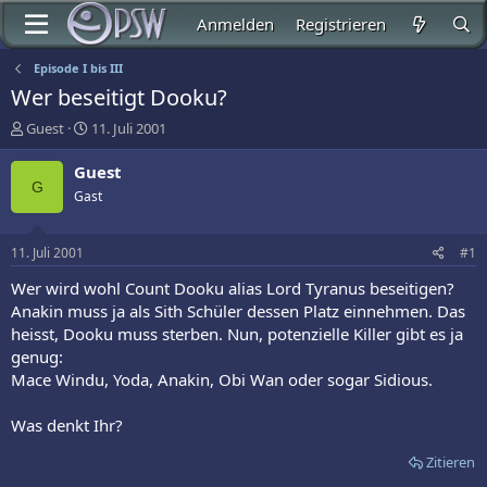
Anmelden
Registrieren
Episode I bis III
Wer beseitigt Dooku?
E
E
Guest
11. Juli 2001
r
r
s
s
Guest
t
t
G
Gast
e
e
l
l
l
l
11. Juli 2001
#1
e
t
r
a
Wer wird wohl Count Dooku alias Lord Tyranus beseitigen?
m
Anakin muss ja als Sith Schüler dessen Platz einnehmen. Das
heisst, Dooku muss sterben. Nun, potenzielle Killer gibt es ja
genug:
Mace Windu, Yoda, Anakin, Obi Wan oder sogar Sidious.
Was denkt Ihr?
Zitieren