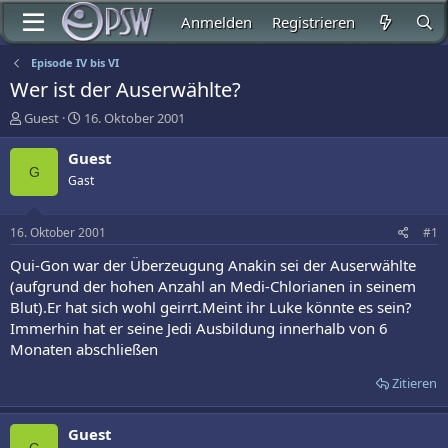
Anmelden
Registrieren
Episode IV bis VI
Wer ist der Auserwählte?
E
E
Guest
16. Oktober 2001
r
r
s
s
Guest
t
t
G
Gast
e
e
l
l
l
l
16. Oktober 2001
#1
e
t
r
a
Qui-Gon war der Überzeugung Anakin sei der Auserwählte
m
(aufgrund der hohen Anzahl an Medi-Chlorianen in seinem
Blut).Er hat sich wohl geirrt.Meint ihr Luke könnte es sein?
Immerhin hat er seine Jedi Ausbildung innerhalb von 6
Monaten abschließen
Zitieren
Guest
G