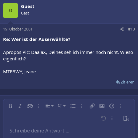
Guest
G
Gast
19. Oktober 2001
#13
Re: Wer ist der Auserwählte?
Apropos Pic: DaalaX, Deines seh ich immer noch nicht. Wieso
eigentlich?
MTFBWY, Jeane
Zitieren
Linksbündig
Normal
Fett
Kursiv
Inline-Spoiler
Weitere…
Ausrichtung
Absatzformatierung
Ungeordnete Liste
Weitere…
Link einfügen
Bild einfügen
Smileys
Weitere…
Zentriert
Überschrift 1
Rückgängig
Weitere…
Vorsch
Rechtsbündig
Schreibe deine Antwort....
Überschrift 2
9
Entwurf speichern
Arial
Schriftgröße
Nummerierte Liste
Zitat
Wiederholen
Medien
BBCode umschalten
Textfarbe
Tabelle einfügen
Formatierung entfernen
Schriftfamilie
Horizontale Linie einfügen
Entwürfe
Durchgestrichen
Spoiler
Unterstrichen
Code
Inline-Code
Text ausrichten