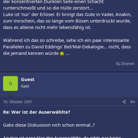
der konzentrierten Dunklen Seite einen Schacht
runterschmeißt und so die Hülle zerstört...
Luke ist 'nur' der Erlöser. Er bringt das Gute in Vader, Anakin,
zum Vorschein, das so lange vom Bösen unterdrückt wurde,
dass es alleine nicht mehr lebensfähig ist.
Während ich das so schreibe, sehe ich ein paar interessante
Parallelen zu David Eddings' Bel/Mal-Dekalogie... nicht, dass
die jemand kennen würde
...
Zitieren
Guest
G
Gast
16. Oktober 2001
#4
Re: Wer ist der Auserwählte?
Gabs diese Diskussion nich schon einmal..?
Anakin ist ganz klar der Auserwählte, da gibts gar keine