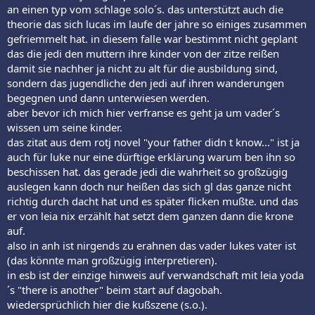
an einen typ vom schlage solo´s. das unterstützt auch die
theorie das sich lucas im laufe der jahre so einiges zusammen
gefriemmelt hat. in diesem falle war bestimmt nicht geplant
das die jedi den muttern ihre kinder von der zitze reißen
damit sie nachher ja nicht zu alt für die ausbildung sind,
sondern das jugendliche den jedi auf ihren wanderungen
begegnen und dann unterwiesen werden.
aber bevor ich mich hier verfranse es geht ja um vader´s
wissen um seine kinder.
das zitat aus dem rotj novel "your father didn t know..." ist ja
auch für luke nur eine dürftige erklärung warum ben ihn so
beschissen hat. das gerade jedi die wahrheit so großzügig
auslegen kann doch nur heißen das sich gl das ganze nicht
richtig durch dacht hat und es später flicken mußte. und das
er von leia nix erzählt hat setzt dem ganzen dann die krone
auf.
also in anh ist nirgends zu erahnen das vader lukes vater ist
(das könnte man großzügig interpretieren).
in esb ist der einzige hinweis auf verwandschaft mit leia yoda
´s "there is another" beim start auf dagobah.
wiedersprüchlich hier die kußszene (s.o.).