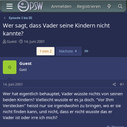
Anmelden
Registrieren
Episode I bis III
Wer sagt, dass Vader seine Kindern nicht
kannte?
E
E
Guest
14. Juni 2001
r
r
Letzte
1 von 2
Nächste
s
s
t
t
e
e
Guest
l
l
G
Gast
l
l
e
t
r
a
14. Juni 2001
#1
m
Wer hat eigentlich behauptet, Vader wüsste nichts von seinen
beiden Kindern? Vielleicht wusste er es ja doch. "Vor Ihm
Verstecken" heisst nur sie irgendwohin zu bringen, wo er sie
nicht finden kann, und nicht, dass er nicht wusste das er
Vader ist oder irre ich mich?
Zitieren