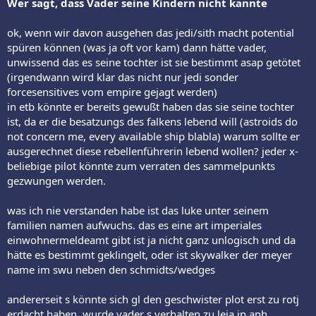
Wer sagt, dass Vader seine Kindern nicht kannte
ok, wenn wir davon ausgehen das jedi/sith macht potential
spüren können (was ja oft vor kam) dann hätte vader,
unwissend das es seine tochter ist sie bestimmt asap getötet
(irgendwann wird klar das nicht nur jedi sonder
forcesensitives vom empire gejagt werden)
in etb könnte er bereits gewußt haben das sie seine tochter
ist, da er die besatzungs des falkens lebend will (astroids do
not concern me, every available ship blabla) warum sollte er
ausgerechnet diese rebellenführerin lebend wollen? jeder x-
beliebige pilot könnte zum verraten des sammelpunkts
gezwungen werden.
was ich nie verstanden habe ist das luke unter seinem
familien namen aufwuchs. das es eine art imperiales
einwohnermeldeamt gibt ist ja nicht ganz unlogisch und da
hätte es bestimmt geklingelt, oder ist skywalker der meyer
name im swu neben den schmidts/wedges
andererseit s könnte sich gl den geschwister plot erst zu rotj
erdacht haben. wurde vader s verhalten zu leia in anh