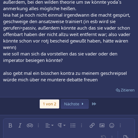
außerdem, bei den wilden theorie um sw könnte yoda´s
anmerkung alles mögliche heißen.
leia hat ja noch nicht einmal irgendwann die macht gespürt,
geschweige den ansatzweise trainiert (in esb wird sie
gerufen>passiv, außerdem könnte auch das sie vader schon
offenbart haben der nicht allzu weit entfernt war; also vader
könnte schon vor rotj bescheid gewußt haben, hätte wären
wenn)
wie soll man sich da vorstellen das sie vader oder den
imperator besiegen könnte?
also gebt mal ein bisschen kontra zu meinem geschreipsel
würde mich über ne muntere debatte freuen
Zitieren
Letzte
1 von 2
Nächste
Linksbündig
Normal
Fett
Kursiv
Inline-Spoiler
Weitere…
Ausrichtung
Absatzformatierung
Ungeordnete Liste
Weitere…
Link einfügen
Bild einfügen
Smileys
Weitere…
Zentriert