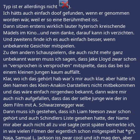
Typ ist er allerdings nicht
).
Ich hätts auch einfach doof gefunden, wenn er genommen
worden wär, weil er so eine Berühmtheit iss.
Dann sitzen erstens wirklich lauter hyterisch kreischende
Mädels im Kino...und nein danke, darauf kann ich verzichten.
Und zweitens finde ich es auch einfach besser, wenn
unbekannte Gesichter mitspielen.
Zu den andern Schauspielern, die auch nicht mehr ganz
unbekannt waren muss ich sagen, dass Jake Lloyd zwar schon
in "versprochen is versprochen" mitspielte, dass das bei so
einem kleinen Jungen kaum auffällt.
Klar, wo ich das gehört hab war´s mir auch klar, aber hätte ich
den Namen des Klein-Anakin-Darstellers nicht mitbekommen
und das wäre einfach nirgendwo bekannt, dann wäre mir
auch nich aufgefallen, dass das der selbe Junge wie der in
dem Film mit A. Schwarzenegger war.
Dann muss ich gestehen, dass ich Liam Neeson zwar schon
gehört und auch Schindlers Liste gesehen hatte, der Name
mir aber auch nicht all zu viel sagte (erst später bemerkte ich,
in wie vielen Filmen der eigentlich schon mitgespielt hat *g*).
Naja, Samual L. Jackson iss zwar cool und ich mag den, aber