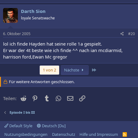
Darth Sion
loyale Senatswache
6. Oktober 2005
#20
lol ich finde Hayden hat seine rolle 1a gespielt.
Er war der 4t beste wie ich finde ^^ nach ian mcdiarmid,
harrison ford,Ewan Mc gregor
Letzte
1 von 2
Nächste
Für weitere Antworten geschlossen.
Reddit
Pinterest
Tumblr
WhatsApp
E-Mail
Link
Teilen:
Episode I bis III
Default Style
Deutsch [Du]
Nutzungsbedingungen
Datenschutz
Hilfe und Impressum
R