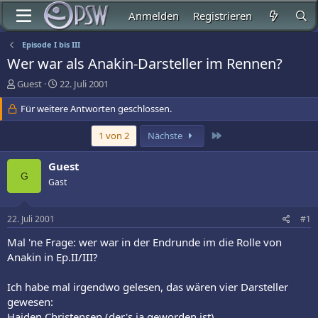
Anmelden
Registrieren
Episode I bis III
Wer war als Anakin-Darsteller im Rennen?
E
E
Guest
22. Juli 2001
r
r
s
Für weitere Antworten geschlossen.
s
t
t
e
e
Letzte
1 von 2
Nächste
l
l
l
l
Guest
e
t
G
Gast
r
a
m
22. Juli 2001
#1
Mal 'ne Frage: wer war in der Endrunde im die Rolle von
Anakin in Ep.II/III?
Ich habe mal irgendwo gelesen, das wären vier Darsteller
gewesen:
Haiden Christensen (der's ja geworden ist),