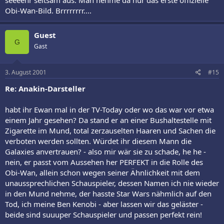
seeeehr seltsam aus. Man nehme da nur das erste offizielle
Obi-Wan-Bild. Brrrrrrrr....
Guest
G
Gast
3. August 2001
#15
Re: Anakin-Darsteller
habt ihr Ewan mal in der TV-Today oder wo das war vor etwa
einem Jahr gesehen? Da stand er an einer Bushaltestelle mit
Zigarette im Mund, total zerzauselten Haaren und Sachen die
verboten werden sollten. Würdet ihr diesem Mann die
Galaxies anvertrauen? - also mir wär sie zu schade, he he -
nein, er passt vom Aussehen her PERFEKT in die Rolle des
Obi-Wan, allein schon wegen seiner Ähnlichkeit mit dem
unaussprechlichen Schauspieler, dessen Namen ich nie wieder
in den Mund nehme, der hasste Star Wars nähmlich auf den
Tod, ich meine Ben Kenobi - aber lassen wir das geläster -
beide sind suuuper Schauspieler und passen perfekt rein!