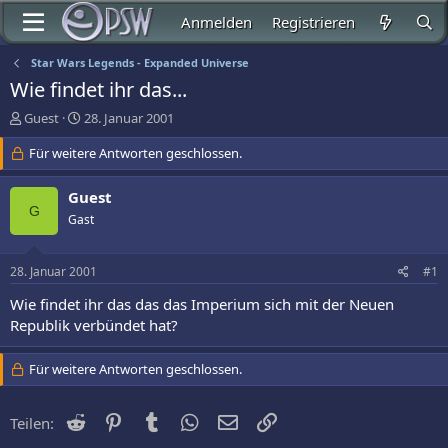
Anmelden
Registrieren
Star Wars Legends - Expanded Universe
Wie findet ihr das...
E
E
Guest
28. Januar 2001
r
r
s
Für weitere Antworten geschlossen.
s
t
t
e
e
Guest
l
l
G
Gast
l
l
e
t
r
a
28. Januar 2001
#1
m
Wie findet ihr das das das Imperium sich mit der Neuen
Republik verbündet hat?
Für weitere Antworten geschlossen.
Reddit
Pinterest
Tumblr
WhatsApp
E-Mail
Link
Teilen: