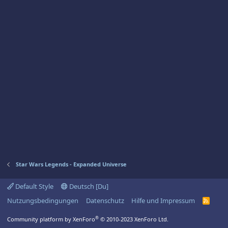
Star Wars Legends - Expanded Universe
Default Style
Deutsch [Du]
Nutzungsbedingungen
Datenschutz
Hilfe und Impressum
R
S
S
®
Community platform by XenForo
© 2010-2023 XenForo Ltd.