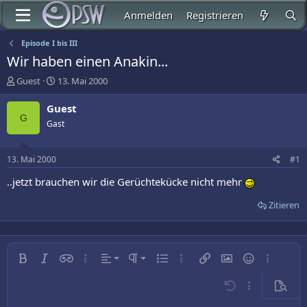
Anmelden
Registrieren
Episode I bis III
Wir haben einen Anakin...
E
E
Guest
13. Mai 2000
r
r
s
s
Guest
t
t
G
Gast
e
e
l
l
l
l
13. Mai 2000
#1
e
t
r
a
..jetzt brauchen wir die Gerüchtekücke nicht mehr
m
Zitieren
Linksbündig
Normal
Fett
Kursiv
Inline-Spoiler
Weitere…
Ausrichtung
Absatzformatierung
Ungeordnete Liste
Weitere…
Link einfügen
Bild einfügen
Smileys
Weitere…
Zentriert
Überschrift 1
Rückgängig
Weitere…
Vorsch
Rechtsbündig