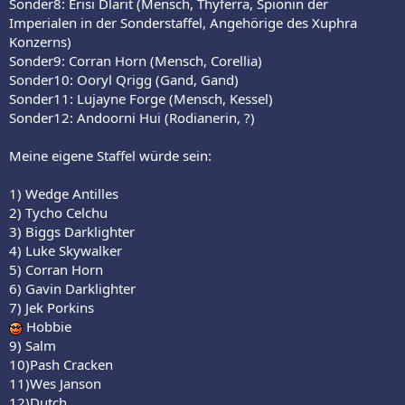
Sonder8: Erisi Dlarit (Mensch, Thyferra, Spionin der
Imperialen in der Sonderstaffel, Angehörige des Xuphra
Konzerns)
Sonder9: Corran Horn (Mensch, Corellia)
Sonder10: Ooryl Qrigg (Gand, Gand)
Sonder11: Lujayne Forge (Mensch, Kessel)
Sonder12: Andoorni Hui (Rodianerin, ?)
Meine eigene Staffel würde sein:
1) Wedge Antilles
2) Tycho Celchu
3) Biggs Darklighter
4) Luke Skywalker
5) Corran Horn
6) Gavin Darklighter
7) Jek Porkins
Hobbie
9) Salm
10)Pash Cracken
11)Wes Janson
12)Dutch