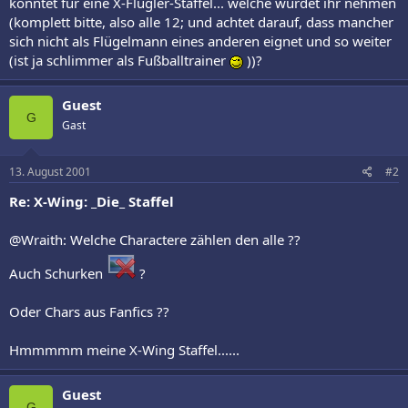
könntet für eine X-Flügler-Staffel... welche würdet ihr nehmen
(komplett bitte, also alle 12; und achtet darauf, dass mancher
sich nicht als Flügelmann eines anderen eignet und so weiter
(ist ja schlimmer als Fußballtrainer
))?
Guest
G
Gast
13. August 2001
#2
Re: X-Wing: _Die_ Staffel
@Wraith: Welche Charactere zählen den alle ??
Auch Schurken
?
Oder Chars aus Fanfics ??
Hmmmmm meine X-Wing Staffel......
Guest
G