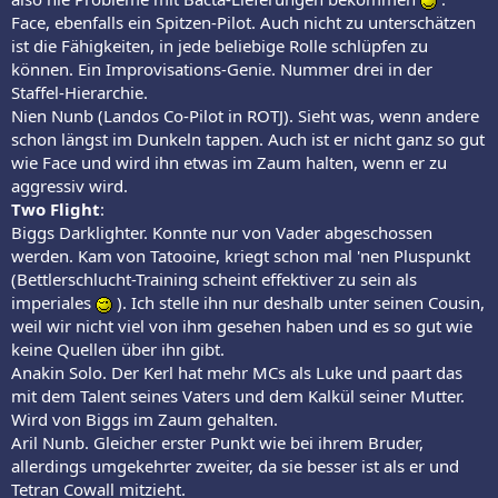
Face, ebenfalls ein Spitzen-Pilot. Auch nicht zu unterschätzen
ist die Fähigkeiten, in jede beliebige Rolle schlüpfen zu
können. Ein Improvisations-Genie. Nummer drei in der
Staffel-Hierarchie.
Nien Nunb (Landos Co-Pilot in ROTJ). Sieht was, wenn andere
schon längst im Dunkeln tappen. Auch ist er nicht ganz so gut
wie Face und wird ihn etwas im Zaum halten, wenn er zu
aggressiv wird.
Two Flight
:
Biggs Darklighter. Konnte nur von Vader abgeschossen
werden. Kam von Tatooine, kriegt schon mal 'nen Pluspunkt
(Bettlerschlucht-Training scheint effektiver zu sein als
imperiales
). Ich stelle ihn nur deshalb unter seinen Cousin,
weil wir nicht viel von ihm gesehen haben und es so gut wie
keine Quellen über ihn gibt.
Anakin Solo. Der Kerl hat mehr MCs als Luke und paart das
mit dem Talent seines Vaters und dem Kalkül seiner Mutter.
Wird von Biggs im Zaum gehalten.
Aril Nunb. Gleicher erster Punkt wie bei ihrem Bruder,
allerdings umgekehrter zweiter, da sie besser ist als er und
Tetran Cowall mitzieht.