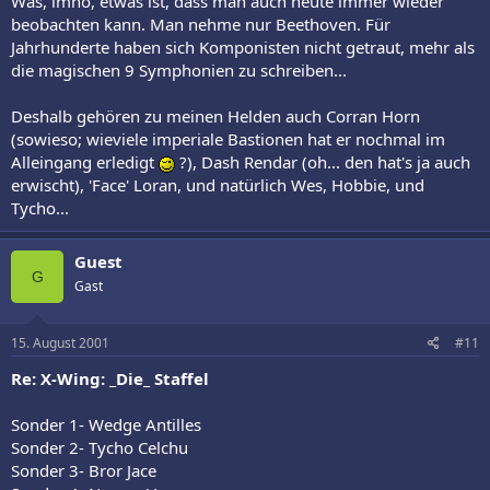
Was, imho, etwas ist, dass man auch heute immer wieder
beobachten kann. Man nehme nur Beethoven. Für
Jahrhunderte haben sich Komponisten nicht getraut, mehr als
die magischen 9 Symphonien zu schreiben...
Deshalb gehören zu meinen Helden auch Corran Horn
(sowieso; wieviele imperiale Bastionen hat er nochmal im
Alleingang erledigt
?), Dash Rendar (oh... den hat's ja auch
erwischt), 'Face' Loran, und natürlich Wes, Hobbie, und
Tycho...
Guest
G
Gast
15. August 2001
#11
Re: X-Wing: _Die_ Staffel
Sonder 1- Wedge Antilles
Sonder 2- Tycho Celchu
Sonder 3- Bror Jace