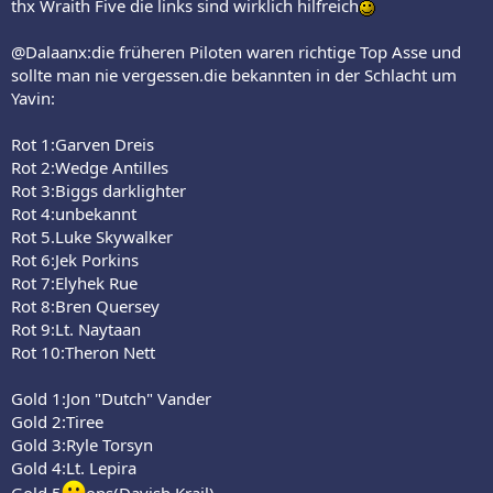
thx Wraith Five die links sind wirklich hilfreich
@Dalaanx:die früheren Piloten waren richtige Top Asse und
sollte man nie vergessen.die bekannten in der Schlacht um
Yavin:
Rot 1:Garven Dreis
Rot 2:Wedge Antilles
Rot 3:Biggs darklighter
Rot 4:unbekannt
Rot 5.Luke Skywalker
Rot 6:Jek Porkins
Rot 7:Elyhek Rue
Rot 8:Bren Quersey
Rot 9:Lt. Naytaan
Rot 10:Theron Nett
Gold 1:Jon "Dutch" Vander
Gold 2:Tiree
Gold 3:Ryle Torsyn
Gold 4:Lt. Lepira
Gold 5
ops(Davish Krail)