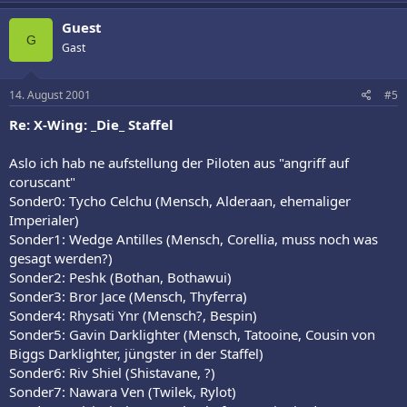
Guest
G
Gast
14. August 2001
#5
Re: X-Wing: _Die_ Staffel
Aslo ich hab ne aufstellung der Piloten aus "angriff auf
coruscant"
Sonder0: Tycho Celchu (Mensch, Alderaan, ehemaliger
Imperialer)
Sonder1: Wedge Antilles (Mensch, Corellia, muss noch was
gesagt werden?)
Sonder2: Peshk (Bothan, Bothawui)
Sonder3: Bror Jace (Mensch, Thyferra)
Sonder4: Rhysati Ynr (Mensch?, Bespin)
Sonder5: Gavin Darklighter (Mensch, Tatooine, Cousin von
Biggs Darklighter, jüngster in der Staffel)
Sonder6: Riv Shiel (Shistavane, ?)
Sonder7: Nawara Ven (Twilek, Rylot)