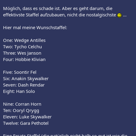
Möglich, dass es schade ist. Aber es geht darum, die
effektivste Staffel aufzubauen, nicht die nostalgischste
...
Hier mal meine Wunschstaffel:
One: Wedge Antilles
Two: Tycho Celchu
Three: Wes Janson
Four: Hobbie Klivian
Five: Soontir Fel
Six: Anakin Skywalker
Seven: Dash Rendar
Eight: Han Solo
Nine: Corran Horn
Ten: Ooryl Qrygg
Eleven: Luke Skywalker
Twelve: Gara Pethotel
Eine Ersatz-Staffel (die natürlich nicht halb so gut ist wie die