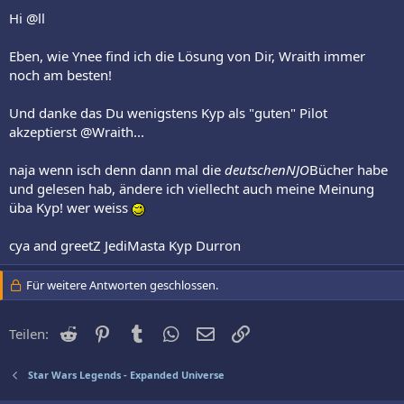
Hi @ll
Eben, wie Ynee find ich die Lösung von Dir, Wraith immer
noch am besten!
Und danke das Du wenigstens Kyp als "guten" Pilot
akzeptierst @Wraith...
naja wenn isch denn dann mal die
deutschenNJO
Bücher habe
und gelesen hab, ändere ich viellecht auch meine Meinung
üba Kyp! wer weiss
cya and greetZ JediMasta Kyp Durron
Für weitere Antworten geschlossen.
Reddit
Pinterest
Tumblr
WhatsApp
E-Mail
Link
Teilen:
Star Wars Legends - Expanded Universe