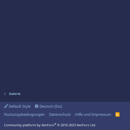
Galerie
Default Style
Deutsch [Du]
Nutzungsbedingungen
Datenschutz
Hilfe und Impressum
R
S
S
®
Community platform by XenForo
© 2010-2023 XenForo Ltd.