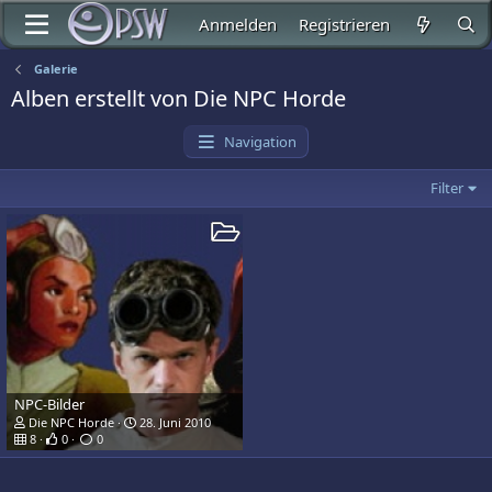
Anmelden
Registrieren
Galerie
Alben erstellt von Die NPC Horde
Navigation
Filter
NPC-Bilder
Die NPC Horde
28. Juni 2010
8
0
0