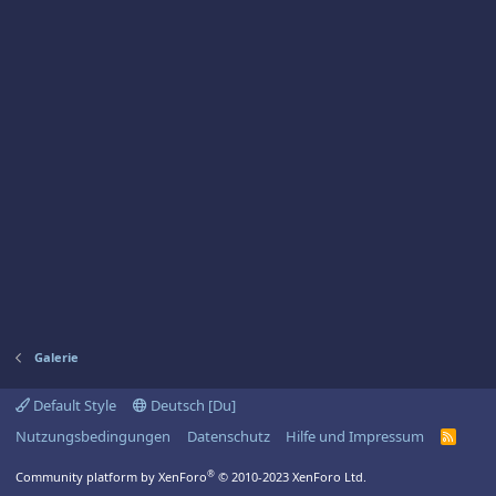
Galerie
Default Style
Deutsch [Du]
Nutzungsbedingungen
Datenschutz
Hilfe und Impressum
R
S
S
®
Community platform by XenForo
© 2010-2023 XenForo Ltd.