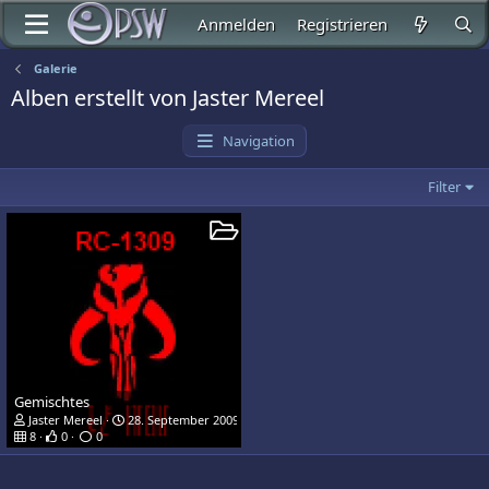
Anmelden
Registrieren
Galerie
Alben erstellt von Jaster Mereel
Navigation
Filter
Gemischtes
Jaster Mereel
28. September 2009
8
0
0