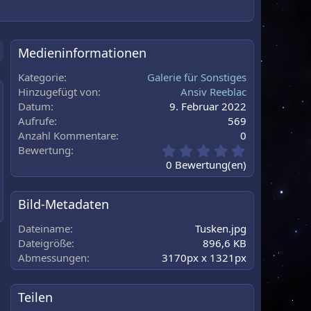
Medieninformationen
Kategorie
Galerie für Sonstiges
Hinzugefügt von
Ansiv Reeblac
Datum
9. Februar 2022
au
Aufrufe
569
Anzahl Kommentare
0
0
Bewertung
,
0 Bewertung(en)
0
0
S
Bild-Metadaten
t
e
Dateiname
Tusken.jpg
r
Dateigröße
896,6 KB
n
Abmessungen
3170px x 1321px
(
e
)
Teilen