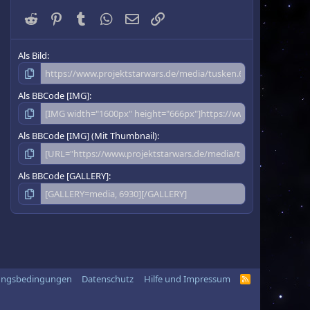
Reddit
Pinterest
Tumblr
WhatsApp
E-Mail
Link
Als Bild
Als BBCode [IMG]
Als BBCode [IMG] (Mit Thumbnail)
Als BBCode [GALLERY]
ungsbedingungen
Datenschutz
Hilfe und Impressum
R
S
S