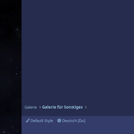
Galerie
Galerie für Sonstiges
Default Style
Deutsch [Du]