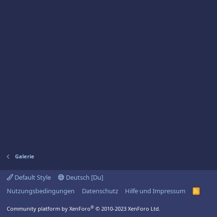
Galerie
Default Style
Deutsch [Du]
Nutzungsbedingungen
Datenschutz
Hilfe und Impressum
R
S
S
®
Community platform by XenForo
© 2010-2023 XenForo Ltd.