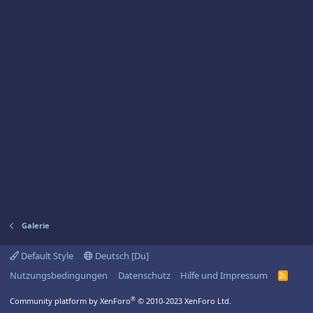
Galerie
Default Style
Deutsch [Du]
Nutzungsbedingungen
Datenschutz
Hilfe und Impressum
R
S
S
®
Community platform by XenForo
© 2010-2023 XenForo Ltd.