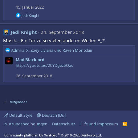
t
15. Januar 2022
i
o
R
Jedi Knight
n
e
a
e
k
n
Jedi Knight
24. September 2018
t
:
i
Musik... Ein Tor zu so vielen anderen Welten *_*
o
n
R
Admiral X
,
Zoey Liviana
und
Raven Montclair
e
e
n
Mad Blacklord
a
:
https://youtu.be/2CYDgezeQas
k
t
26. September 2018
i
o
n
e
n
Mitglieder
:
Default Style
Deutsch [Du]
Nutzungsbedingungen
Datenschutz
Hilfe und Impressum
R
S
S
®
Community platform by XenForo
© 2010-2023 XenForo Ltd.