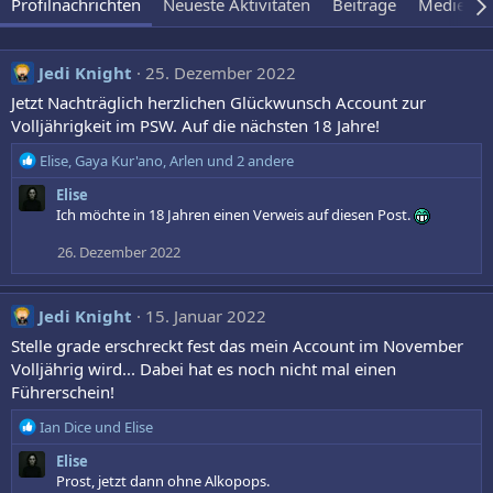
Profilnachrichten
Neueste Aktivitäten
Beiträge
Medien
Jedi Knight
25. Dezember 2022
Jetzt Nachträglich herzlichen Glückwunsch Account zur
Volljährigkeit im PSW. Auf die nächsten 18 Jahre!
R
Elise
,
Gaya Kur'ano
,
Arlen
und 2 andere
e
Elise
a
Ich möchte in 18 Jahren einen Verweis auf diesen Post.
k
t
26. Dezember 2022
i
o
n
Jedi Knight
15. Januar 2022
e
n
Stelle grade erschreckt fest das mein Account im November
:
Volljährig wird... Dabei hat es noch nicht mal einen
Führerschein!
R
Ian Dice
und
Elise
e
Elise
a
Prost, jetzt dann ohne Alkopops.
k