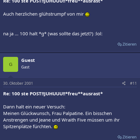
Re: 100 ste POST!!JUHUUU!!*freu**ausrast*
Auch herzlichen glühstrumpf von mir
na ja ... 100 halt *g* (was sollte das jetzt?) :lol:
Zitieren
Guest
G
Gast
30. Oktober 2001
#11
Re: 100 ste POST!!JUHUUU!!*freu**ausrast*
Dann halt ein neuer Versuch:
Meinen Glückwunsch, Frau Palpatine. Ein bisschen
Anstrengen und Jeane und Wraith Five müssen um ihr
Spitzenplätze fürchten.
Zitieren