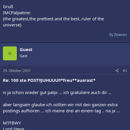
Gruß
IMCPalpatine:
(the greatest,the prettiest and the best..ruler of the
universe)
Zitieren
Guest
G
Gast
29. Oktober 2001
#2
Re: 100 ste POST!!JUHUUU!!*freu**ausrast*
is ja schon wieder gut palpi ... ich gratuliere auch dir ...
aber langsam glaube ich sollten wir mit den ganzen extra
postings aufhören ... ich meine drei an einem tag .. na ja ...
MTFBWY
Lord Steve