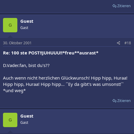
Zitieren
Guest
G
Gast
30. Oktober 2001
#18
Re: 100 ste POST!!JUHUUU!!*freu**ausrast*
D.Vader.fan, bist du's??
Auch wenn nicht herzlichen Glückwunsch! Hipp hipp, Huraa!
Hipp hipp, Huraa! Hipp hipp... ´´Ey da gibt's was umsonst!``
*und weg*
Zitieren
Guest
G
Gast