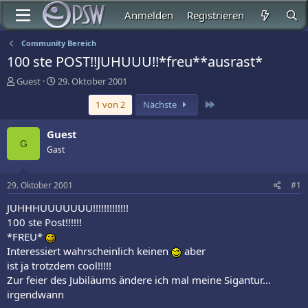
Anmelden
Registrieren
Community Bereich
100 ste POST!!JUHUUU!!*freu**ausrast*
E
E
Guest
29. Oktober 2001
r
r
Letzte
1 von 2
Nächste
s
s
t
t
e
e
Guest
l
l
G
Gast
l
l
e
t
r
a
29. Oktober 2001
#1
m
JUHHHUUUUUUU!!!!!!!!!!!!!
100 ste Post!!!!!!
*FREU*
Interessiert wahrscheinlich keinen
aber
ist ja trotzdem cool!!!!!
Zur feier des Jubiläums ändere ich mal meine Sigantur...
irgendwann