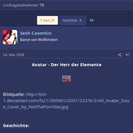
Umfrageteilnehmer
75
Letzte
1 von 21
Nächste
Seth Caomhin
Baron von Wolfenstein
24. Mai 2008
#1
Avatar - Der Herr der Elemente
Bildquelle:
http://tn3-
1.deviantart.com/fs21/300W/i/2007/232/b/2/All_Avatar_Issu
e_Cover_by_NotThePornStar.jpg
Geschichte: