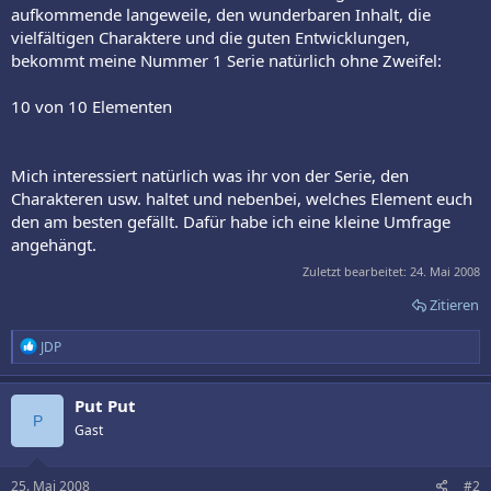
aufkommende langeweile, den wunderbaren Inhalt, die
vielfältigen Charaktere und die guten Entwicklungen,
bekommt meine Nummer 1 Serie natürlich ohne Zweifel:
10 von 10 Elementen
Mich interessiert natürlich was ihr von der Serie, den
Charakteren usw. haltet und nebenbei, welches Element euch
den am besten gefällt. Dafür habe ich eine kleine Umfrage
angehängt.
Zuletzt bearbeitet:
24. Mai 2008
Zitieren
R
JDP
e
a
k
Put Put
t
P
Gast
i
o
n
e
25. Mai 2008
#2