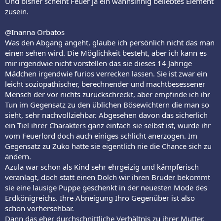
Und bisher scheint Feuer ja ein wahnsinnig beliebtes Element
zusein.
@Inanna Orbatos
Was den Abgang angeht, glaube ich persönlich nicht das man
einen sehen wird. Die Möglichkeit besteht, aber ich kann es
mir irgendwie nicht vorstellen das sie dieses 14 Jährige
Mädchen irgendwie furios verrecken lassen. Sie ist zwar ein
leicht soziopathischer, berechnender und machtbesessener
Mensch der vor nichts zurückschreckt, aber empfinde ich ihr
Tun im Gegensatz zu den üblichen Bösewichtern die man so
sieht, sehr nachvollziehbar. Abgesehen davon das sicherlich
ein Tiel ihrer Charakters ganz einfach sie selbst ist, wurde ihr
vom Feuerlord doch auch einiges schlicht anerzogen. Im
Gegensatz zu Zuko hatte sie eigentlich nie die Chance sich zu
ändern.
Azula war schon als Kind sehr ehrgeizig und kämpferisch
veranlagt, doch statt einen Dolch wir ihren Bruder bekommt
sie eine lausige Puppe geschenkt in der neuesten Mode des
Erdkönigreichs. Ihre Abneigung Ihro Gegenüber ist also
schon vorhersehbar.
Dann das eher durchschnittliche Verhältnis zu ihrer Mutter.