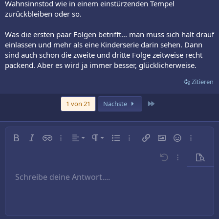
Wahnsinnstod wie in einem einstürzenden Tempel
zurückbleiben oder so.
Was die ersten paar Folgen betrifft... man muss sich halt drauf
einlassen und mehr als eine Kinderserie darin sehen. Dann
sind auch schon die zweite und dritte Folge zeitweise recht
packend. Aber es wird ja immer besser, glücklicherweise.
Zitieren
Letzte
1 von 21
Nächste
Linksbündig
Normal
Fett
Kursiv
Inline-Spoiler
Weitere…
Ausrichtung
Absatzformatierung
Ungeordnete Liste
Weitere…
Link einfügen
Bild einfügen
Smileys
Weitere…
Zentriert
Überschrift 1
Rückgängig
Weitere…
Vorsch
Rechtsbündig
Schreibe deine Antwort....
Überschrift 2
9
Entwurf speichern
Arial
Schriftgröße
Nummerierte Liste
Zitat
Wiederholen
Medien
BBCode umschalten
Textfarbe
Tabelle einfügen
Formatierung entfernen
Schriftfamilie
Horizontale Linie einfügen
Entwürfe
Durchgestrichen
Spoiler
Unterstrichen
Code
Inline-Code
Text ausrichten
10
Entwurf löschen
Book Antiqua
Überschrift 3
12
Courier New