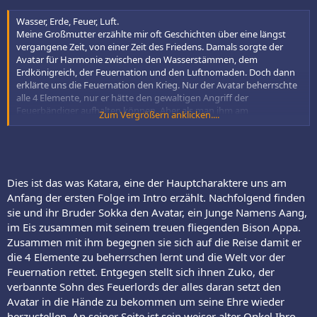
Wasser, Erde, Feuer, Luft.
Meine Großmutter erzählte mir oft Geschichten über eine längst
vergangene Zeit, von einer Zeit des Friedens. Damals sorgte der
Avatar für Harmonie zwischen den Wasserstämmen, dem
Erdkönigreich, der Feuernation und den Luftnomaden. Doch dann
erklärte uns die Feuernation den Krieg. Nur der Avatar beherrschte
alle 4 Elemente, nur er hätte den gewaltigen Angriff der
Feuerbändiger aufhalten können. Aber als man ihm am
Zum Vergrößern anklicken....
dringendsten brauchte, verschwand er. Einhundert Jahre sind
seitdem vergangen und die Feuernation scheint den Krieg bald zu
gewinnen. Vor 2 Jahren zogen mein Vater und die Männer meines
Stammes los, um gegen die Feuernation zu kämpfen. Seitdem
kümmern sich mein Bruder und ich um unseren Stamm. Viele
Dies ist das was Katara, eine der Hauptcharaktere uns am
glauben, dass der Avatar nicht wiedergeboren wurde, und dass der
Anfang der ersten Folge im Intro erzählt. Nachfolgend finden
Kreislauf für immer unterbrochen wurde. Aber ich habe die
sie und ihr Bruder Sokka den Avatar, ein Junge Namens Aang,
Hoffnung nicht aufgegeben. Ich glaube daran, dass der Avatar
zurückkehren wird und die Welt rettet.
im Eis zusammen mit seinem treuen fliegenden Bison Appa.
Zusammen mit ihm begegnen sie sich auf die Reise damit er
die 4 Elemente zu beherrschen lernt und die Welt vor der
Feuernation rettet. Entgegen stellt sich ihnen Zuko, der
verbannte Sohn des Feuerlords der alles daran setzt den
Avatar in die Hände zu bekommen um seine Ehre wieder
herzustellen. An seiner Seite ist sein weiser alter Onkel Ihro,