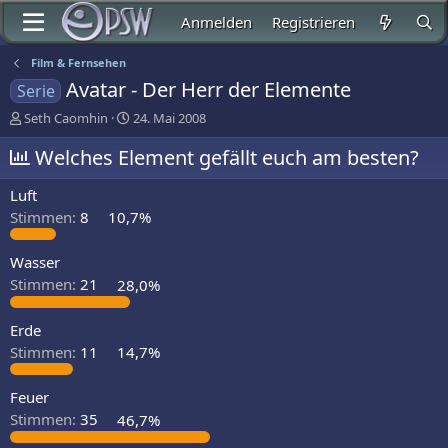
Anmelden
Registrieren
Film & Fernsehen
Avatar - Der Herr der Elemente
Serie
E
E
Seth Caomhin
24. Mai 2008
r
r
s
Welches Element gefällt euch am besten?
s
t
t
e
e
Luft
l
l
Stimmen:
8
10,7%
l
l
e
t
r
a
Wasser
m
Stimmen:
21
28,0%
Erde
Stimmen:
11
14,7%
Feuer
Stimmen:
35
46,7%