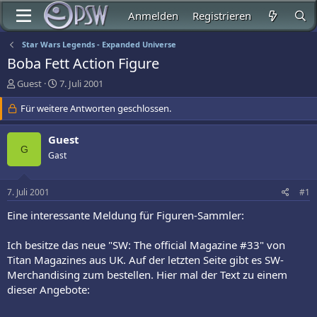
Anmelden
Registrieren
Star Wars Legends - Expanded Universe
Boba Fett Action Figure
E
E
Guest
7. Juli 2001
r
r
s
Für weitere Antworten geschlossen.
s
t
t
e
e
Guest
l
l
G
Gast
l
l
e
t
r
a
7. Juli 2001
#1
m
Eine interessante Meldung für Figuren-Sammler:
Ich besitze das neue "SW: The official Magazine #33" von
Titan Magazines aus UK. Auf der letzten Seite gibt es SW-
Merchandising zum bestellen. Hier mal der Text zu einem
dieser Angebote: