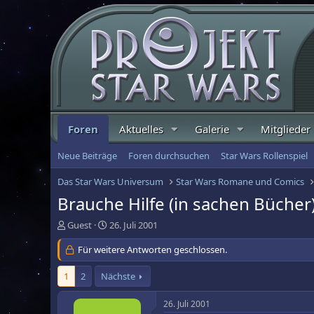
Foren
Aktuelles
Galerie
Mitglieder
Neue Beiträge
Foren durchsuchen
Star Wars Rollenspiel
Das Star Wars Universum
Star Wars Romane und Comics
Brauche Hilfe (in sachen Bücher
E
E
Guest
26. Juli 2001
r
r
s
Für weitere Antworten geschlossen.
s
t
t
e
e
1
2
Nächste
l
l
l
l
26. Juli 2001
e
t