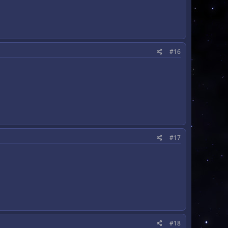
#16
#17
#18