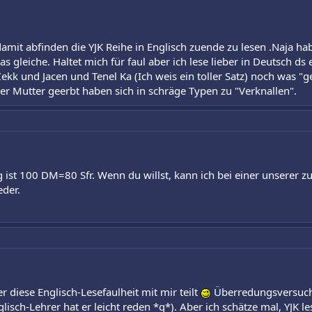
damit abfinden die YJK Reihe in Englisch zuende zu lesen .Naja ha
 das gleiche. Haltet mich für faul aber ich lese lieber in Deutsch 
kk und Jacen und Tenel Ka (Ich weis ein toller Satz) noch was "ge
er Mutter geerbt haben sich in schräge Typen zu "Verknallen".
st 100 DM=80 Sfr. Wenn du willst, kann ich bei einer unserer 
eder.
r diese Englisch-Lesefaulheit mit mir teilt
Überredungsversuche
nglisch-Lehrer hat er leicht reden *g*). Aber ich schätze mal, YJK 