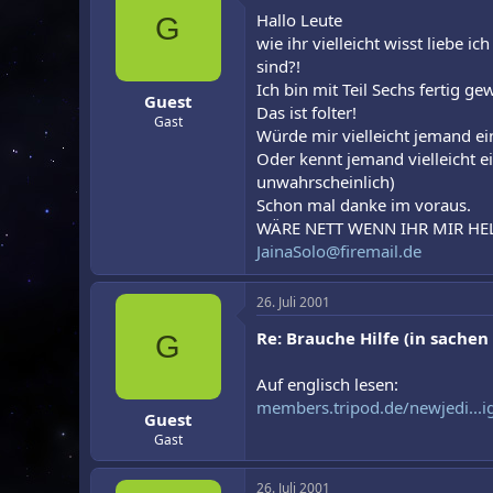
r
a
Hallo Leute
G
m
wie ihr vielleicht wisst liebe 
sind?!
Ich bin mit Teil Sechs fertig ge
Guest
Das ist folter!
Gast
Würde mir vielleicht jemand 
Oder kennt jemand vielleicht e
unwahrscheinlich)
Schon mal danke im voraus.
WÄRE NETT WENN IHR MIR H
JainaSolo@firemail.de
26. Juli 2001
Re: Brauche Hilfe (in sachen
G
Auf englisch lesen:
members.tripod.de/newjedi...i
Guest
Gast
26. Juli 2001