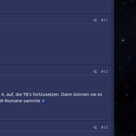
#11
#12
 4, auf, die TB's fortzusetzen. Dann können sie es
ch SW-Romane sammle
#13