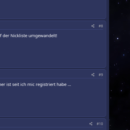
#8
uf der Nickliste umgewandelt!
#9
t seit ich mic registriert habe ...
#10