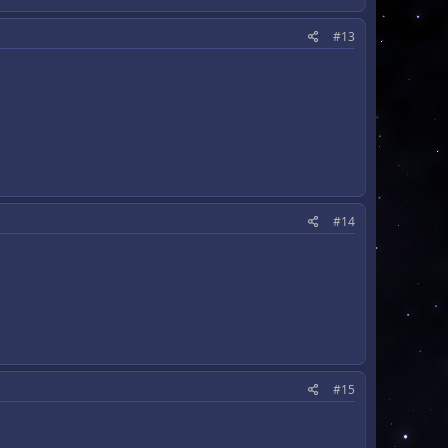
#13
#14
#15