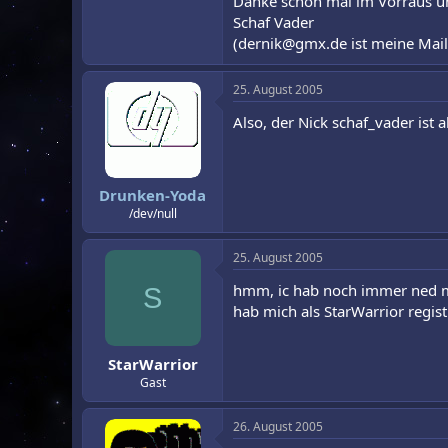
Danke schon mal im Vorraus un
Schaf Vader
(dernik@gmx.de ist meine Mail
25. August 2005
Also, der Nick schaf_vader ist
Drunken-Yoda
/dev/null
25. August 2005
hmm, ic hab noch immer ned mei
S
hab mich als StarWarrior registri
StarWarrior
Gast
26. August 2005