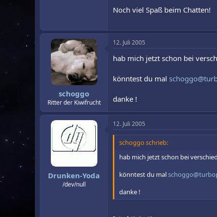
Noch viel Spaß beim Chatten!
12. Juli 2005
hab mich jetzt schon bei versc
könntest du mal
schoggo@turb
schoggo
danke !
Ritter der Kiwifrucht
12. Juli 2005
schoggo schrieb:
hab mich jetzt schon bei verschi
könntest du mal
schoggo@turbop
Drunken-Yoda
/dev/null
danke !