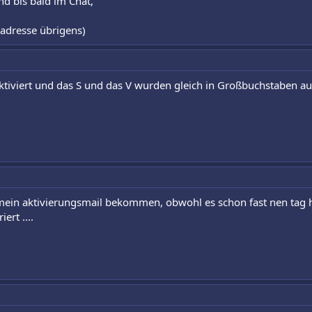
d bis bald im Chat,
adresse übrigens)
 aktiviert und das S und das V wurden gleich in Großbuchstaben a
n aktivierungsmail bekommen, obwohl es schon fast nen tag her is
ert ....