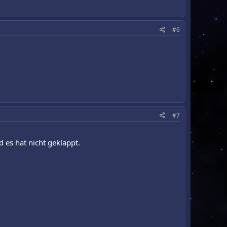
#6
#7
 es hat nicht geklappt.