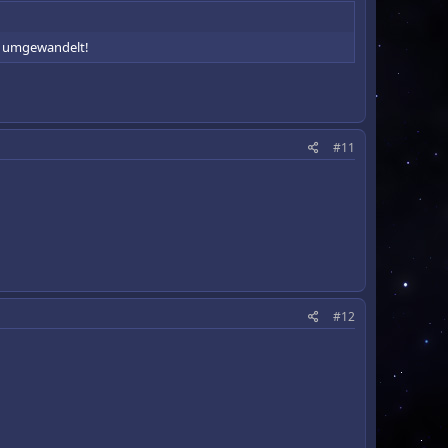
te umgewandelt!
#11
#12