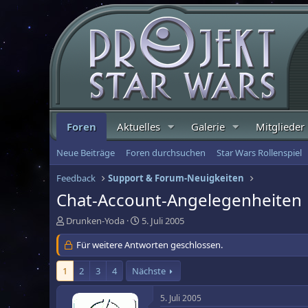
Foren
Aktuelles
Galerie
Mitglieder
Neue Beiträge
Foren durchsuchen
Star Wars Rollenspiel
Feedback
Support & Forum-Neuigkeiten
Chat-Account-Angelegenheiten
E
E
Drunken-Yoda
5. Juli 2005
r
r
s
Für weitere Antworten geschlossen.
s
t
t
e
e
1
2
3
4
Nächste
l
l
l
l
5. Juli 2005
e
t