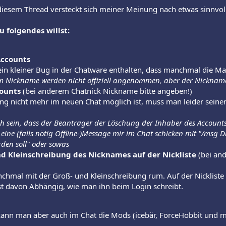
 diesem Thread versteckt sich meiner Meinung nach etwas sinnvol
du folgendes willst:
Accounts
ein kleiner Bug in der Chatware enthalten, dass manchmal die Mai
 Nickname werden nicht offiziell angenommen, aber der Nickname e
ounts
(bei anderem Chatnick Nickname bitte angeben!)
g nicht mehr im neuen Chat möglich ist, muss man leider seine
lich sein, dass der Beantrager der Löschung der Inhaber des Accounts
e eine (falls nötig Offline-)Message mir im Chat schicken mit "/ms
den soll" oder sowas
d Kleinschreibung des Nicknames auf der Nickliste
(bei and
chmal mit der Groß- und Kleinschreibung rum. Auf der Nickliste 
ist davon Abhängig, wie man ihn beim Login schreibt.
kann man aber auch im Chat die Mods (icebär, ForceHobbit und m