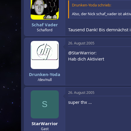
Drunken-Yoda schrieb:
Also, der Nick schaf_vader ist ak
Schaf Vader
Tausend Dank! Bis demnächst i
Schaflord
26. August 2005
@StarWarrior:
Hab dich Aktiviert
Drunken-Yoda
/dev/null
26. August 2005
super thx ...
S
StarWarrior
Gast