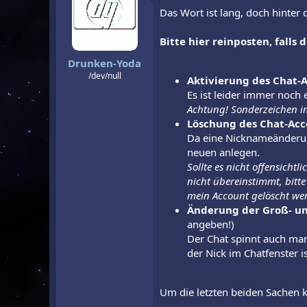
r
a
Das Wort ist lang, doch hinter
m
Bitte hier reinposten, falls 
Drunken-Yoda
/dev/null
Aktivierung des Chat-
Es ist leider immer noch 
Achtung! Sonderzeichen im
Löschung des Chat-Acc
Da eine Nicknameänderun
neuen anlegen.
Sollte es nicht offensicht
nicht übereinstimmt, bitt
mein Account gelöscht wer
Änderung der Groß- un
angeben!)
Der Chat spinnt auch man
der Nick im Chatfenster 
Um die letzten beiden Sachen 