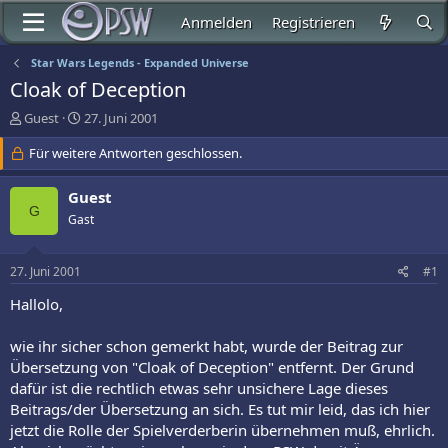
Anmelden
Registrieren
Star Wars Legends - Expanded Universe
Cloak of Deception
E
E
Guest
27. Juni 2001
r
r
s
Für weitere Antworten geschlossen.
s
t
t
e
e
Guest
l
l
G
Gast
l
l
e
t
r
a
27. Juni 2001
#1
m
Hallolo,
wie ihr sicher schon gemerkt habt, wurde der Beitrag zur
Übersetzung von "Cloak of Deception" entfernt. Der Grund
dafür ist die rechtlich etwas sehr unsichere Lage dieses
Beitrags/der Übersetzung an sich. Es tut mir leid, das ich hier
jetzt die Rolle der Spielverderberin übernehmen muß, ehrlich.