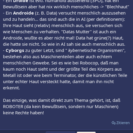
- Ein
Droide
ist evtl. humanoid aussehend (3PO), hat ein
Bewußtsein aber hat nix wirklich menschliches -> "Blechhaut"
- Ein
Androide
(z. B. Data) versucht menschlich auszusehen
und zu handeln... das sind auch die in AI (per definitionem):
Ihre Haut sieht (relativ) menschlich aus, sie versuchen sich
wie Menschen zu verhalten. "Datas Mutter" ist auch ein
Androide, wußte es aber nicht mal! Data hat grüne(?) Haut,
die hatte sie nicht. So wie in AI sah sie auch menschlich aus.
-
Cyborgs
zu guter Letzt, sind "
kyb
ernetische
Org
anismen",
bestehen also aus Maschinenteilen aber auch echtem
menschlichen Gewebe. Sei es wie bei Robocop, daß man
kaum noch Haut sieht und der größte Teil des Körpers aus
Metall ist oder wie beim Terminator, der die künstlichen Teile
unter echter Haut versteckt hatte, damit man ihn nicht
erkennt.
Das einzige, was damit direkt zum Thema gehört, ist, daß
ROBOTER (da kein Bewußtsein, sondern nur Maschinen)
keine Rechte haben!
Zitieren