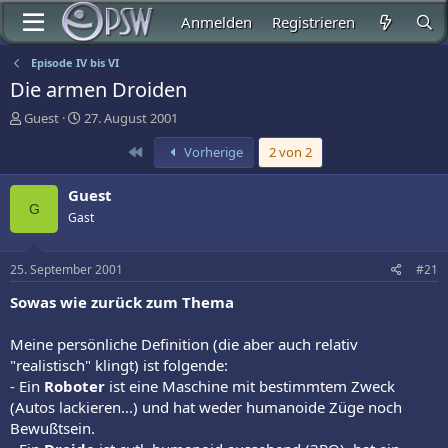
Anmelden
Registrieren
Episode IV bis VI
Die armen Droiden
E
E
Guest
27. August 2001
r
r
Erste
Vorherige
2 von 2
s
s
t
t
e
e
Guest
l
l
G
Gast
l
l
e
t
r
a
25. September 2001
#21
m
Sowas wie zurück zum Thema
Meine persönliche Definition (die aber auch relativ
"realistisch" klingt) ist folgende:
- Ein
Roboter
ist eine Maschine mit bestimmtem Zweck
(Autos lackieren...) und hat weder humanoide Züge noch
Bewußtsein.