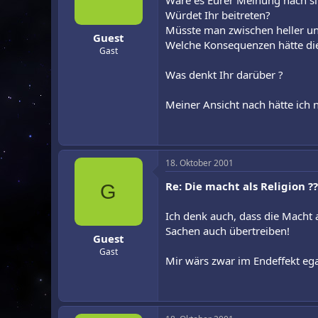
Wäre es Eurer Meinung nach sin
r
a
Würdet Ihr beitreten?
m
Müsste man zwischen heller un
Guest
Welche Konsequenzen hätte die
Gast
Was denkt Ihr darüber ?
Meiner Ansicht nach hätte ich n
18. Oktober 2001
Re: Die macht als Religion ??
G
Ich denk auch, dass die Macht 
Sachen auch übertreiben!
Guest
Gast
Mir wärs zwar im Endeffekt ega