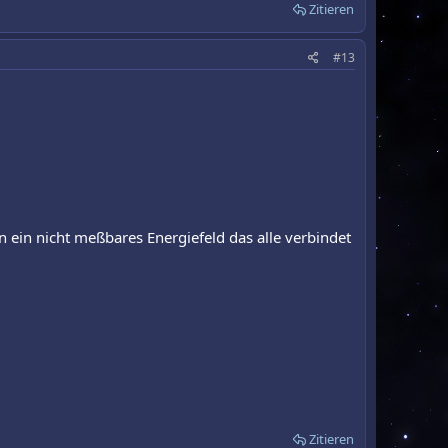
Zitieren
#13
n ein nicht meßbares Energiefeld das alle verbindet
Zitieren