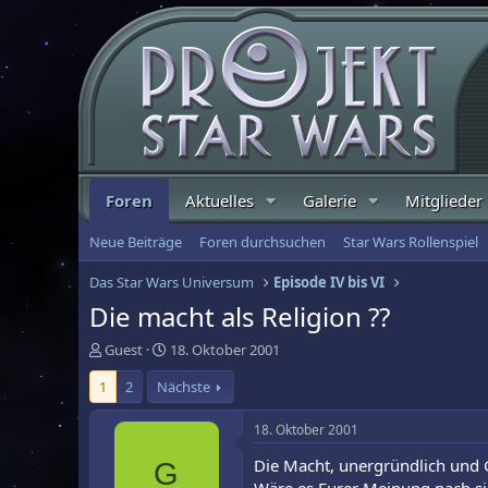
Foren
Aktuelles
Galerie
Mitglieder
Neue Beiträge
Foren durchsuchen
Star Wars Rollenspiel
Das Star Wars Universum
Episode IV bis VI
Die macht als Religion ??
E
E
Guest
18. Oktober 2001
r
r
1
2
Nächste
s
s
t
t
e
e
18. Oktober 2001
l
l
Die Macht, unergründlich und 
G
l
l
e
t