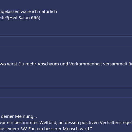
ugelassen wäre ich natürlich
te!!(Heil Satan 666)
dwo wirst Du mehr Abschaum und Verkommenheit versammelt finde
 deiner Meinung...
war ein bestimmtes Weltbild, an dessen positiven Verhaltensrege
aus einem SW-Fan ein besserer Mensch wird."