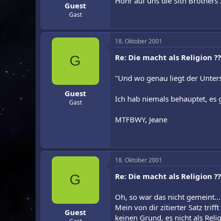
Höhr auf uns die Sith Brothers
Guest
Gast
18. Oktober 2001
Re: Die macht als Religion ??
G
"Und wo genau liegt der Unter
Guest
Ich hab niemals behauptet, es 
Gast
MTFBWY, Jeane
18. Oktober 2001
Re: Die macht als Religion ??
G
Oh, so war das nicht gemeint...
Mein von dir zitierter Satz tri
Guest
keinen Grund, es nicht als Reli