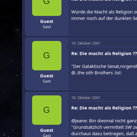
G
Würde die Macht als Religion z
immer noch auf der dunklen Sei
Guest
Gast
18. Oktober 2001
Re: Die macht als Religion ??
G
"Der Galaktische Senat,nirgen
@..the sith Brothers :lol:
Guest
Gast
18. Oktober 2001
Re: Die macht als Religion ??
G
@Jeane: Bin diesmal nicht ganz
"Grundsätzlich vermittelt SW z
Guest
durchaus dazu beitragen, daß 
Gast