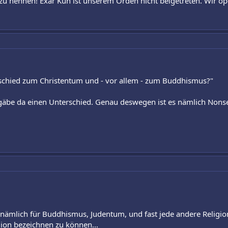
 zu nennen! Exar Kun ist unserem Orden nicht beigetreten. Wir o
schied zum Christentum und - vor allem - zum Buddhismus?"
gäbe da einen Unterschied. Genau deswegen ist es nämlich Nonse
fft nämlich für Buddhismus, Judentum, und fast jede andere Religion
gion bezeichnen zu können...