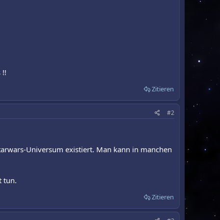
!!
Zitieren
#2
m Starwars-Universum existiert. Man kann in manchen
 tun.
Zitieren