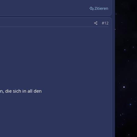
Zitieren
#12
 die sich in all den