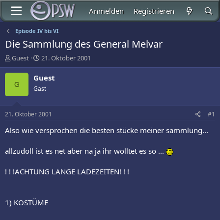
Anmelden
Registrieren
Episode IV bis VI
Die Sammlung des General Melvar
E
E
Guest
21. Oktober 2001
r
r
s
s
Guest
t
t
G
Gast
e
e
l
l
l
l
21. Oktober 2001
#1
e
t
r
a
Also wie versprochen die besten stücke meiner sammlung...
m
allzudoll ist es net aber na ja ihr wolltet es so ...
! ! !ACHTUNG LANGE LADEZEITEN! ! !
1) KOSTÜME