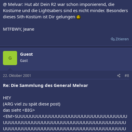
@ Melvar: Hut ab! Dein R2 war schon imponierend, die
Kostüme und die Lightsabers sind es nicht minder. Besonders
dieses Sith-Kostüm ist Dir gelungen
MTFBWY, Jeane
Zitieren
Guest
G
Gast
22. Oktober 2001
#8
Re: Die Sammlung des General Melvar
HEY
(ARG viel zu spät diese post)
das sieht <BIG>
<EM>SUUUUUUUUUUUUUUUUUUUUUUUUUUUUUUUUUU
UUUUUUUUUUUUUUUUUUUUUUUUUUUUUUUUUUUUUU
UUUUUUUUUUUUUUUUUUUUUUUUUUUUUUUUUUUUUU