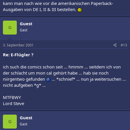
kann man nach wie vor die amerikanischen Paperback-
Ausgaben von DE I, II & III bestellen.
Guest
G
Gast
3. September 2001
#13
Re: E-Flügler ?
ich such die comics schon seit ... hmmm ... seitdem ich von
der schlacht um mon cal gehört habe ... hab sie noch
niirgentwo gefunden
... *schnief* ... nun ja weitersuchen ...
nicht aufgeben *g* ...
MTFBWY
Lord Steve
Guest
G
Gast