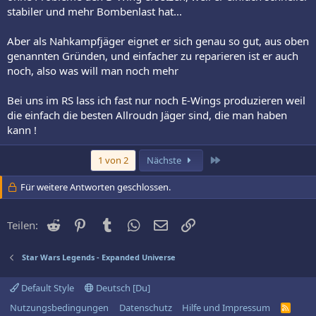
stabiler und mehr Bombenlast hat...
Aber als Nahkampfjäger eignet er sich genau so gut, aus oben
genannten Gründen, und einfacher zu reparieren ist er auch
noch, also was will man noch mehr
Bei uns im RS lass ich fast nur noch E-Wings produzieren weil
die einfach die besten Allroudn Jäger sind, die man haben
kann !
Letzte
1 von 2
Nächste
Für weitere Antworten geschlossen.
Reddit
Pinterest
Tumblr
WhatsApp
E-Mail
Link
Teilen:
Star Wars Legends - Expanded Universe
Default Style
Deutsch [Du]
Nutzungsbedingungen
Datenschutz
Hilfe und Impressum
R