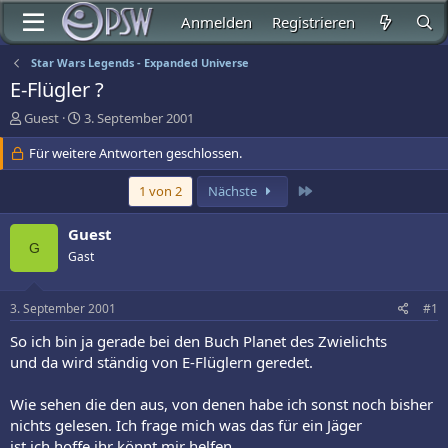
Anmelden
Registrieren
Star Wars Legends - Expanded Universe
E-Flügler ?
E
E
Guest
3. September 2001
r
r
s
Für weitere Antworten geschlossen.
s
t
t
e
e
Letzte
1 von 2
Nächste
l
l
l
l
Guest
e
t
G
Gast
r
a
m
3. September 2001
#1
So ich bin ja gerade bei den Buch Planet des Zwielichts
und da wird ständig von E-Flüglern geredet.
Wie sehen die den aus, von denen habe ich sonst noch bisher
nichts gelesen. Ich frage mich was das für ein Jäger
ist ich hoffe ihr könnt mir helfen.