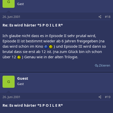
G
Gast
26. Juni 2001
#18
Re: Es wird härter *S P O I L E R*
Ich glaube nicht dass es in Episode II sehr prutal wird,
Episode II ist bestimmt wieder ab 6 Jahren freigegeben (na
das wird schön im Kino
) und Episode III wird dann so
brutal dass sie erst ab 12 ist. (na zum Glück bin ich schon
über 12
) Genau wie in der alten Trilogie.
Zitieren
Guest
G
Gast
26. Juni 2001
#19
Re: Es wird härter *S P O I L E R*