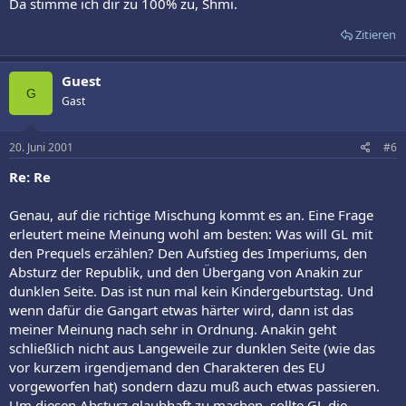
Da stimme ich dir zu 100% zu, Shmi.
Zitieren
Guest
G
Gast
20. Juni 2001
#6
Re: Re
Genau, auf die richtige Mischung kommt es an. Eine Frage
erleutert meine Meinung wohl am besten: Was will GL mit
den Prequels erzählen? Den Aufstieg des Imperiums, den
Absturz der Republik, und den Übergang von Anakin zur
dunklen Seite. Das ist nun mal kein Kindergeburtstag. Und
wenn dafür die Gangart etwas härter wird, dann ist das
meiner Meinung nach sehr in Ordnung. Anakin geht
schließlich nicht aus Langeweile zur dunklen Seite (wie das
vor kurzem irgendjemand den Charakteren des EU
vorgeworfen hat) sondern dazu muß auch etwas passieren.
Um diesen Absturz glaubhaft zu machen, sollte GL die