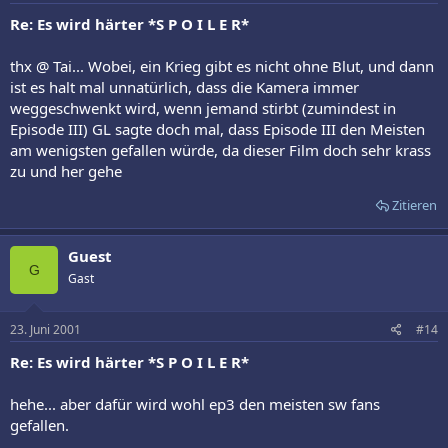
Re: Es wird härter *S P O I L E R*
thx @ Tai... Wobei, ein Krieg gibt es nicht ohne Blut, und dann
ist es halt mal unnatürlich, dass die Kamera immer
weggeschwenkt wird, wenn jemand stirbt (zumindest in
Episode III) GL sagte doch mal, dass Episode III den Meisten
am wenigsten gefallen würde, da dieser Film doch sehr krass
zu und her gehe
Zitieren
Guest
G
Gast
23. Juni 2001
#14
Re: Es wird härter *S P O I L E R*
hehe... aber dafür wird wohl ep3 den meisten sw fans
gefallen.