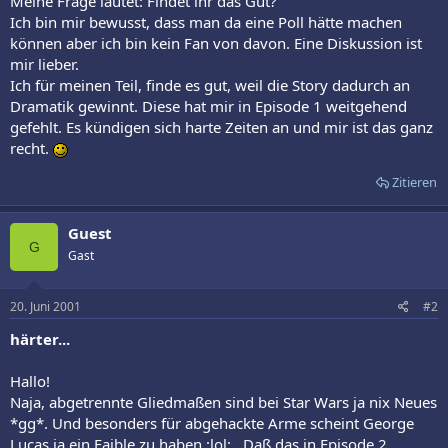
Meine Frage lautet: Findet ihr das Gut?
Ich bin mir bewusst, dass man da eine Poll hätte machen
können aber ich bin kein Fan von davon. Eine Diskussion ist
mir lieber.
Ich für meinen Teil, finde es gut, weil die Story dadurch an
Dramatik gewinnt. Diese hat mir in Episode 1 weitgehend
gefehlt. Es kündigen sich harte Zeiten an und mir ist das ganz
recht.
Zitieren
Guest
G
Gast
20. Juni 2001
#2
härter...
Hallo!
Naja, abgetrennte Gliedmaßen sind bei Star Wars ja nix Neues
*gg*. Und besonders für abgehackte Arme scheint George
Lucas ja ein Faible zu haben :lol: . Daß das in Episode 2