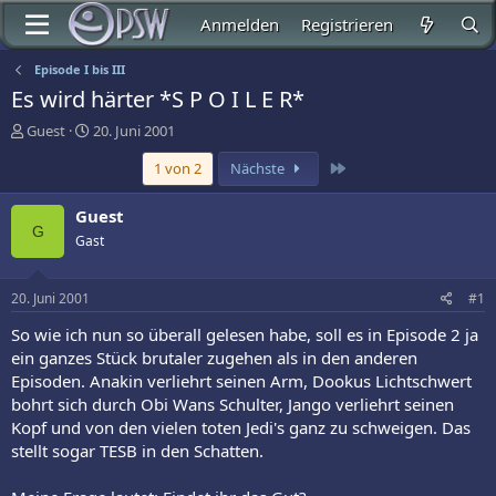
Anmelden
Registrieren
Episode I bis III
Es wird härter *S P O I L E R*
E
E
Guest
20. Juni 2001
r
r
Letzte
1 von 2
Nächste
s
s
t
t
e
e
Guest
l
l
G
Gast
l
l
e
t
r
a
20. Juni 2001
#1
m
So wie ich nun so überall gelesen habe, soll es in Episode 2 ja
ein ganzes Stück brutaler zugehen als in den anderen
Episoden. Anakin verliehrt seinen Arm, Dookus Lichtschwert
bohrt sich durch Obi Wans Schulter, Jango verliehrt seinen
Kopf und von den vielen toten Jedi's ganz zu schweigen. Das
stellt sogar TESB in den Schatten.