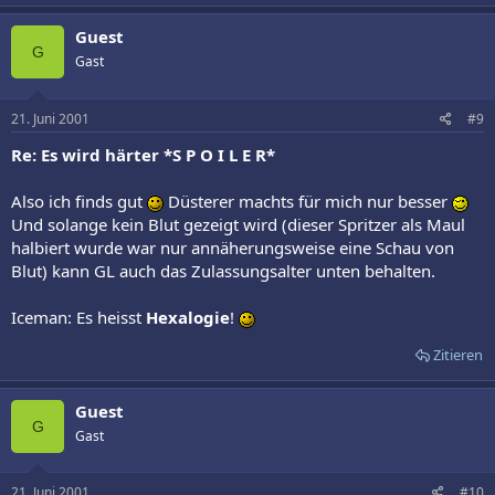
Guest
G
Gast
21. Juni 2001
#9
Re: Es wird härter *S P O I L E R*
Also ich finds gut
Düsterer machts für mich nur besser
Und solange kein Blut gezeigt wird (dieser Spritzer als Maul
halbiert wurde war nur annäherungsweise eine Schau von
Blut) kann GL auch das Zulassungsalter unten behalten.
Iceman: Es heisst
Hexalogie
!
Zitieren
Guest
G
Gast
21. Juni 2001
#10