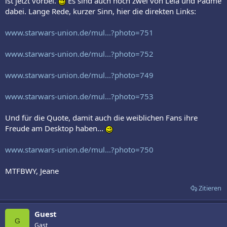
ist jetzt vorbei.
Es sind auch noch zwei von Leia und Padmé
dabei. Lange Rede, kurzer Sinn, hier die direkten Links:
www.starwars-union.de/mul...?photo=751
www.starwars-union.de/mul...?photo=752
www.starwars-union.de/mul...?photo=749
www.starwars-union.de/mul...?photo=753
Und für die Quote, damit auch die weiblichen Fans ihre
Freude am Desktop haben...
www.starwars-union.de/mul...?photo=750
MTFBWY, Jeane
Zitieren
Guest
G
Gast