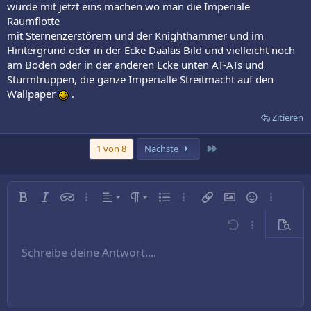
würde mit jetzt eins machen wo man die Imperiale
Raumflotte
mit Sternenzerstörern und der Knighthammer und im
Hintergrund oder in der Ecke Daalas Bild und vielleicht noch
am Boden oder in der anderen Ecke unten AT-ATs und
Sturmtruppen, die ganze Imperialle Streitmacht auf den
Wallpaper
.
Zitieren
Letzte
1 von 8
Nächste
Linksbündig
Normal
Fett
Kursiv
Inline-Spoiler
Weitere…
Ausrichtung
Absatzformatierung
Ungeordnete Liste
Weitere…
Link einfügen
Bild einfügen
Smileys
Weitere…
Zentriert
Überschrift 1
Rückgängig
Weitere…
Vorsch
Rechtsbündig
Schreibe deine Antwort....
Überschrift 2
9
Entwurf speichern
Arial
Schriftgröße
Nummerierte Liste
Zitat
Wiederholen
Medien
BBCode umschalten
Textfarbe
Tabelle einfügen
Formatierung entfernen
Schriftfamilie
Horizontale Linie einfügen
Entwürfe
Durchgestrichen
Spoiler
Unterstrichen
Code
Inline-Code
Text ausrichten
10
Entwurf löschen
Book Antiqua
Überschrift 3
12
Courier New