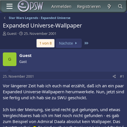
Anmelden
Registrieren
Star Wars Legends - Expanded Universe
Expanded Universe-Wallpaper
E
E
Guest
25. November 2001
r
r
Letzte
1 von 8
Nächste
s
s
t
t
e
e
Guest
l
l
G
Gast
l
l
e
t
r
a
25. November 2001
#1
m
Vor längerer Zeit hab ich euch mal erzählt, daß ich an ein paar
Expanded Universe-Wallpapern herumwerkele. Nun, jetzt sind
sie fertig und ich hab sie zu SWU geschickt.
Ich bin der Meinung, sie sind recht gut gelungen, und etwas
Vergleichbares hab ich im Net noch nicht gefunden - es gab
zum Beispiel von Admiral Daala absolut kein Wallpaper. Das