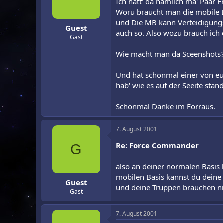
Ich hätt' da nämlich ma' Paar F
r
a
Woru braucht man die mobile B
m
und Die MB kann Verteidigungs
Guest
auch so. Also wozu brauch ich
Gast
Wie macht man da Sceenshots? 
Und hat schonmal einer von euc
hab' wie es auf der Seeite stan
Schonmal Danke im Forraus.
7. August 2001
Re: Force Commander
G
also an deiner normalen Basis
mobilen Basis kannst du deine 
Guest
und deine Truppen brauchen nic
Gast
7. August 2001