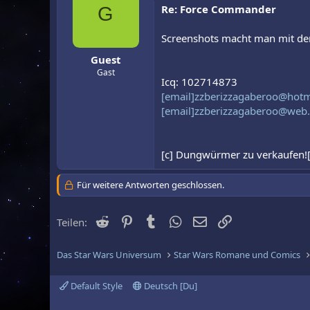
Re: Force Commander
G
Screenshots macht man mit der
Guest
Gast
Icq: 102714873
[email]zzberizzagaberoo@hot
[email]zzberizzagaberoo@web
[c] Dungwürmer zu verkaufen![
Für weitere Antworten geschlossen.
Reddit
Pinterest
Tumblr
WhatsApp
E-Mail
Link
Teilen:
Das Star Wars Universum
Star Wars Romane und Comics
Default Style
Deutsch [Du]