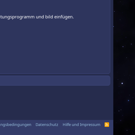
eitungsprogramm und bild einfügen.
ungsbedingungen
Datenschutz
Hilfe und Impressum
R
S
S