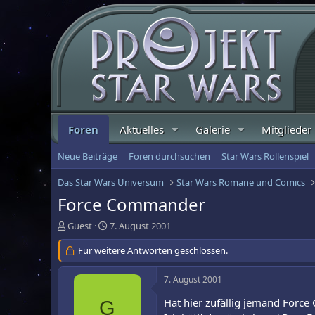
Foren
Aktuelles
Galerie
Mitglieder
Neue Beiträge
Foren durchsuchen
Star Wars Rollenspiel
Das Star Wars Universum
Star Wars Romane und Comics
Force Commander
E
E
Guest
7. August 2001
r
r
s
Für weitere Antworten geschlossen.
s
t
t
e
e
7. August 2001
l
l
l
l
Hat hier zufällig jemand For
G
e
t