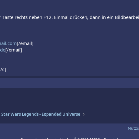
 Taste rechts neben F12. Einmal drücken, dann in ein Bildbearb
mail.com
[/email]
.de
[/email]
/c]
Star Wars Legends - Expanded Universe
Nutz
®