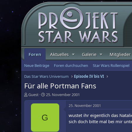
Foren
Aktuelles
Galerie
Mitglieder
Neue Beiträge
Foren durchsuchen
Star Wars Rollenspiel
Das Star Wars Universum
Episode IV bis VI
Für alle Portman Fans
E
E
Guest
25. November 2001
r
r
s
s
25. November 2001
t
t
wustet ihr eigentlich das Natal
G
e
e
l
l
sich doch bitte mal bei mir un
l
l
e
t