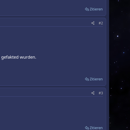
Zitieren
#2
t gefakted wurden.
Zitieren
#3
Zitieren