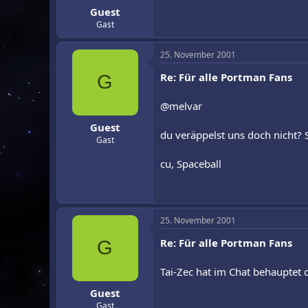
Guest
r
a
m
Gast
25. November 2001
Re: Für alle Portman Fans
G
@melvar
Guest
du veräppelst uns doch nicht? 
Gast
cu, Spaceball
25. November 2001
Re: Für alle Portman Fans
G
Tai-Zec hat im Chat behauptet d
Guest
Gast