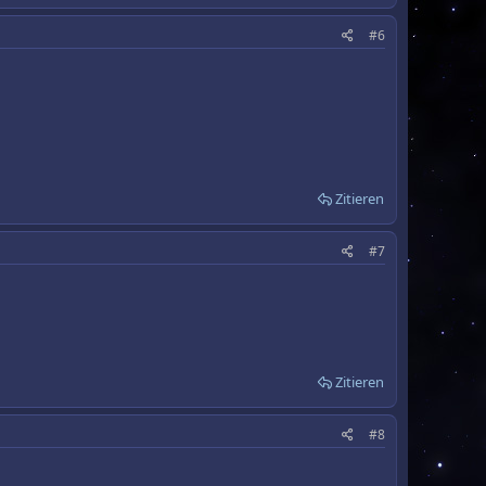
#6
Zitieren
#7
Zitieren
#8