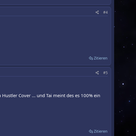
#4
Zitieren
#5
em Hustler Cover ... und Tai meint des es 100% ein
Zitieren