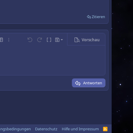
Zitieren
Vorschau
Entwurf speichern
abelle einfügen
Weitere…
Rückgängig
Wiederholen
BBCode umschalten
Entwürfe
Entwurf löschen
Antworten
ungsbedingungen
Datenschutz
Hilfe und Impressum
R
S