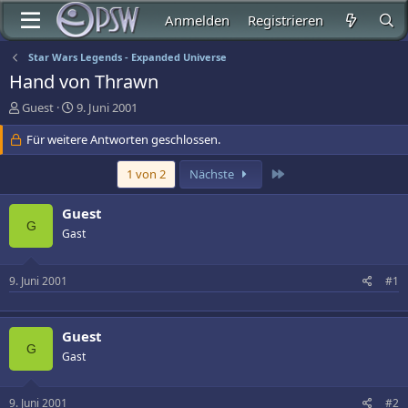
Anmelden
Registrieren
Star Wars Legends - Expanded Universe
Hand von Thrawn
E
E
Guest
9. Juni 2001
r
r
s
Für weitere Antworten geschlossen.
s
t
t
e
e
Letzte
1 von 2
Nächste
l
l
l
l
Guest
e
t
G
Gast
r
a
m
9. Juni 2001
#1
Guest
G
Gast
9. Juni 2001
#2