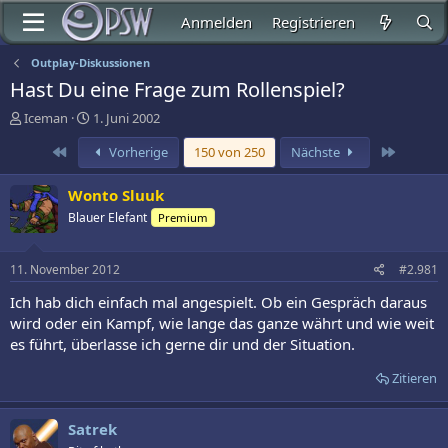
Anmelden
Registrieren
Outplay-Diskussionen
Hast Du eine Frage zum Rollenspiel?
E
E
Iceman
1. Juni 2002
r
r
Erste
Letzte
Vorherige
150 von 250
Nächste
s
s
t
t
e
e
Wonto Sluuk
l
l
Blauer Elefant
Premium
l
l
e
t
r
a
11. November 2012
#2.981
m
Ich hab dich einfach mal angespielt. Ob ein Gespräch daraus
wird oder ein Kampf, wie lange das ganze währt und wie weit
es führt, überlasse ich gerne dir und der Situation.
Zitieren
Satrek