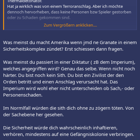
Thermaldetonator.
Hat ja wirklich was von einem Terroranschlag. Aber ich möchte
dennoch hervorheben, dass keine Personen bzw Spieler gestorben
oder zu Schaden gekommen sind.
Zum Vergrößern anklicken....
Hört sich vielleicht im ersten Moment etwas egoistisch an. Aber in
diesem Fall geht es um die Sith. Die Sith töten ohne schlechtem
Gewissen. Zumindest meistens. So habe ich das Bild eines Sith Lord
Was meinst du macht Amerika wenn jmd ne Granate in einem
im Kopf.
Sicherheitskomplex zündet? Erst schiessen dann fragen.
Mir ist klar, dass meine Figur gezüchtigt und bestraft werden muss
Was meinst du passiert in einer Diktatur ( zB dem Imperium),
und wird. Dagegen habe ich nichts einzuwenden.
welches angegriffen wird? Genau das selbe. Wenn nicht noch
Aber wenn ich mir so manche Sachen durchlese, klingt es beinahe
härter. Du bist noch kein Sith. Du bist ein Zivilist der den
so als ob ich einen Schlag gegen die Republik bzw gegen die Jedi
Orden betritt und einen Anschlag verursacht hat. Das
verursacht hätte.
Imperium wird wohl eher nicht unterscheiden ob Sach,- oder
Personenschaden.
Sith sind meist Attentäter und kämpfen ohne erbarmen. Und wenn
ich den Tempel ein bisschen demoliert habe, wirkt es so als ob ich
Im Normlfall würden die sith dich ohne zu zögern töten. Von
mit dem Todesstern einen Planeten in die Luft gesprengt hätte.
der Sachebene her gesehen.
Es ist lediglich nur das Inventar ein bisschen beschädigt worden.
Möglich, dass ich eine andere Vorstellung einer solchen Detonation
Die Sicherheit würde dich wahrscheinlich inhaftieren,
habe.
verhören, mindestens auf eine Gefängniskolonie verbringen.