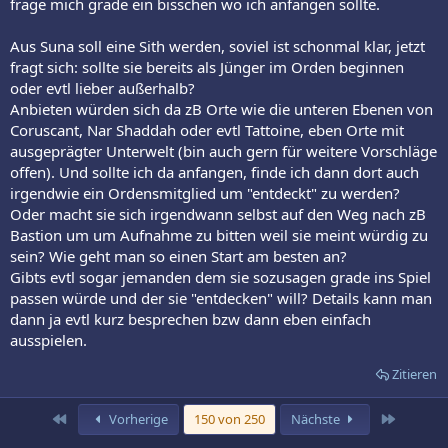
frage mich grade ein bisschen wo ich anfangen sollte.
Aus Suna soll eine Sith werden, soviel ist schonmal klar, jetzt
fragt sich: sollte sie bereits als Jünger im Orden beginnen
oder evtl lieber außerhalb?
Anbieten würden sich da zB Orte wie die unteren Ebenen von
Coruscant, Nar Shaddah oder evtl Tattoine, eben Orte mit
ausgeprägter Unterwelt (bin auch gern für weitere Vorschläge
offen). Und sollte ich da anfangen, finde ich dann dort auch
irgendwie ein Ordensmitglied um "entdeckt" zu werden?
Oder macht sie sich irgendwann selbst auf den Weg nach zB
Bastion um um Aufnahme zu bitten weil sie meint würdig zu
sein? Wie geht man so einen Start am besten an?
Gibts evtl sogar jemanden dem sie sozusagen grade ins Spiel
passen würde und der sie "entdecken" will? Details kann man
dann ja evtl kurz besprechen bzw dann eben einfach
ausspielen.
Zitieren
Erste
Letzte
Vorherige
150 von 250
Nächste