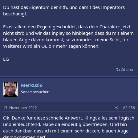
Ich mache keinem Spieler einen Vorwurf. Ich möchte das einfach
Du hast das Eigentum der sith, und damit des Imperators
nur hinterfragen. ^^
beschädigt.
Vielleicht ist mir auch nur meine Routine aus japanischen Anime
RPG`s zu Kopfe gestiegen.
Es ist allein den Regeln geschuldet, dass dein Charakter jetzt
nicht sitrb und wir das inplay so hinbiegen dass du mit einem
blauen Auge davon kommst, so zumindest meine Sicht, für
Weiteres wird ein OL dir mehr sagen können.
LG
Zitieren
Merkuzio
Senatsbesucher
15. November 2012
#2.986
Ok. Danke für diese schnelle Antwort. Klingt alles sehr logisch
und einleuchtend. Habe da eindeutig übertrieben. Und bin
euch dankbar, dass ich mit einem sehr dicken, blauen Auge
davonkommen darf.