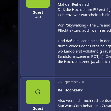
Mal der Reihe nach:
Daß die Hochzeit im EU erst 4 J
Guest
Existenz, war warscheinlich ei
Gast
Von "Skywalking - The Life and
Pflichtlektüre, auch wenn es sch
Und daß die Szene nicht in der 
durch Videos oder Fotos belegt
wo Lando erst vollständig rausk
Sandsturmszene in ROTJ...). Die
die Hochzeitsszene ja, aber ic
23. September 2001
Re: Hochzeit?
G
Also wenn ich mich recht entsi
StarWars.Com behandelt. Zusam
Guest