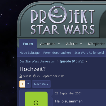
Foren
Aktuelles
Galerie
Mitglieder
Neue Beiträge
Foren durchsuchen
Star Wars Rollenspiel
Das Star Wars Universum
Episode IV bis VI
Hochzeit?
E
E
Guest
22. September 2001
r
r
1
2
Nächste
s
s
t
t
e
e
22. September 2001
l
l
Hallo zusammen!
G
l
l
e
t