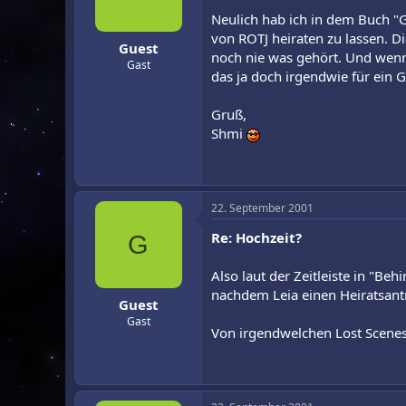
r
a
Neulich hab ich in dem Buch "G
m
von ROTJ heiraten zu lassen. 
Guest
noch nie was gehört. Und wenn j
Gast
das ja doch irgendwie für ein G
Gruß,
Shmi
22. September 2001
Re: Hochzeit?
G
Also laut der Zeitleiste in "Be
nachdem Leia einen Heiratsantr
Guest
Gast
Von irgendwelchen Lost Scenes