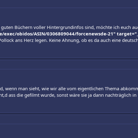
g guten Büchern voller Hintergrundinfos sind, möchte ich euch a
/exec/obidos/ASIN/0306809044/forcenewsde-21" target="_n
ollock ans Herz legen. Keine Ahnung, ob es da auch eine deutsche
end, wenn man sieht, wie wir alle vom eigentlichen Thema abko
ht,d ass die gefilmt wurde, sonst wäre sie ja dann nachträglich 