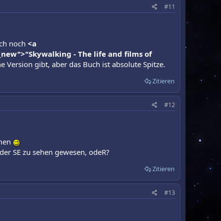
#11
uch noch
<a
ew">"Skywalking - The life and films of
 Version gibt, aber das Buch ist absolute Spitze.
Zitieren
#12
mmen
in der SE zu sehen gewesen, odeR?
Zitieren
#13