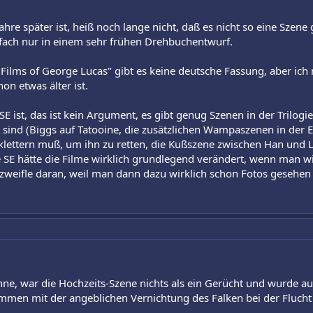
ahre später ist, heiß noch lange nicht, daß es nicht so eine Szene 
nfach nur in einem sehr frühen Drehbuchentwurf.
 Films of George Lucas" gibt es keine deutsche Fassung, aber ic
on etwas älter ist.
SE ist, das ist kein Argument, es gibt genug Szenen in der Trilogi
 sind (Biggs auf Tatooine, die zusätzlichen Wampaszenen in der Ec
lettern muß, um ihn zu retten, die Kußszene zwischen Han und Lei
 SE hätte die Filme wirklich grundlegend verändert, wenn man wirkl
h zweifle daran, weil man dann dazu wirklich schon Fotos geseh
nne, war die Hochzeits-Szene nichts als ein Gerücht und wurde au
men mit der angeblichen Vernichtung des Falken bei der Flucht a